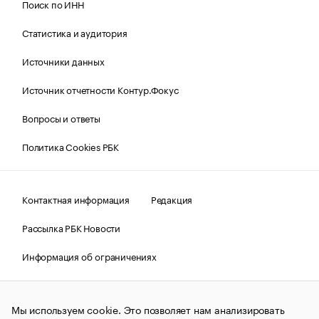
Поиск по ИНН
Статистика и аудитория
Источники данных
Источник отчетности Контур.Фокус
Вопросы и ответы
Политика Cookies РБК
Контактная информация
Редакция
Рассылка РБК Новости
Информация об ограничениях
Правовая информация
О соблюдении авторских прав
Мы используем cookie. Это позволяет нам анализировать
© АО «РОСБИЗНЕСКОНСАЛТИНГ»,
1995–2026.
Сообщения