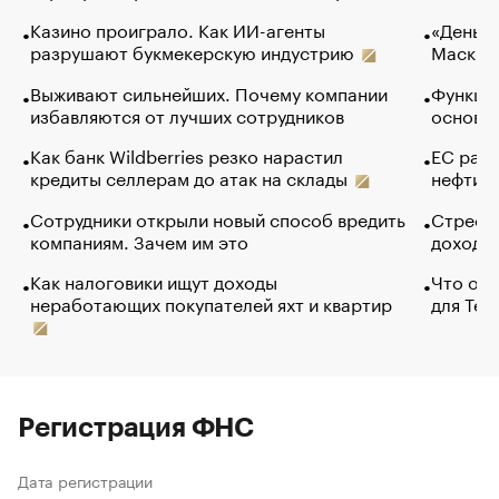
Казино проиграло. Как ИИ-агенты
«Деньги
разрушают букмекерскую индустрию
Маск в 
Выживают сильнейших. Почему компании
Функции
избавляются от лучших сотрудников
основ э
Как банк Wildberries резко нарастил
ЕС раз
кредиты селлерам до атак на склады
нефти —
Сотрудники открыли новый способ вредить
Стресс 
компаниям. Зачем им это
доходов
Как налоговики ищут доходы
Что обв
неработающих покупателей яхт и квартир
для Tel
Регистрация ФНС
Дата регистрации