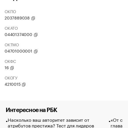
ОКПО
2037889038
ОКАТО
04401374000
ОКТМО
04701000001
ОКФС
16
ОКОГУ
4210015
Интересное на РБК
Насколько ваш авторитет зависит от
«От спо
атрибутов престижа? Тест для лидеров
глава к