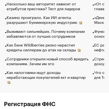
Насколько ваш авторитет зависит от
«От спо
атрибутов престижа? Тест для лидеров
глава к
Казино проиграло. Как ИИ-агенты
«Деньги
разрушают букмекерскую индустрию
Маск в 
Выживают сильнейших. Почему компании
Функции
избавляются от лучших сотрудников
основ э
Как банк Wildberries резко нарастил
ЕС раз
кредиты селлерам до атак на склады
нефти —
Сотрудники открыли новый способ вредить
Стресс 
компаниям. Зачем им это
доходов
Как налоговики ищут доходы
Что обв
неработающих покупателей яхт и квартир
для Tel
Регистрация ФНС