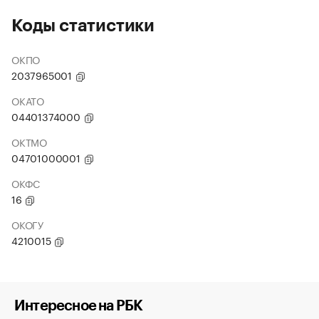
Коды статистики
ОКПО
2037965001
ОКАТО
04401374000
ОКТМО
04701000001
ОКФС
16
ОКОГУ
4210015
Интересное на РБК