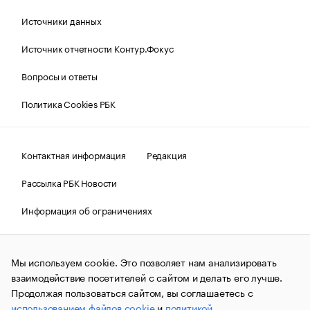
Источники данных
Источник отчетности Контур.Фокус
Вопросы и ответы
Политика Cookies РБК
Контактная информация
Редакция
Рассылка РБК Новости
Информация об ограничениях
Правовая информация
О соблюдении авторских прав
Мы используем cookie. Это позволяет нам анализировать
© АО «РОСБИЗНЕСКОНСАЛТИНГ»,
1995–2026.
Сообщения
и материалы информационного агентства «РБК»
взаимодействие посетителей с сайтом и делать его лучше.
(зарегистрировано Федеральной службой по надзору в сфере
Продолжая пользоваться сайтом, вы соглашаетесь с
связи, информационных технологий и массовых
использованием файлов cookie
и
политикой
коммуникаций (Роскомнадзор) 09.12.2015 за номером ИА