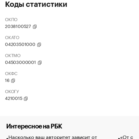
Коды статистики
ОКПО
2038100527
ОКАТО
04203501000
ОКТМО
04503000001
ОКФС
16
ОКОГУ
4210015
Интересное на РБК
Насколько ваш авторитет зависит от
«От спо