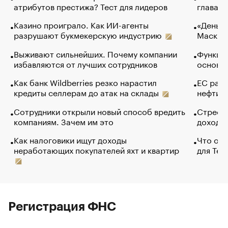
атрибутов престижа? Тест для лидеров
глава к
Казино проиграло. Как ИИ-агенты
«Деньги
разрушают букмекерскую индустрию
Маск в 
Выживают сильнейших. Почему компании
Функции
избавляются от лучших сотрудников
основ э
Как банк Wildberries резко нарастил
ЕС раз
кредиты селлерам до атак на склады
нефти —
Сотрудники открыли новый способ вредить
Стресс 
компаниям. Зачем им это
доходов
Как налоговики ищут доходы
Что обв
неработающих покупателей яхт и квартир
для Tel
Регистрация ФНС