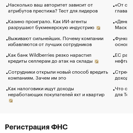
Насколько ваш авторитет зависит от
«От спо
атрибутов престижа? Тест для лидеров
глава к
Казино проиграло. Как ИИ-агенты
«Деньги
разрушают букмекерскую индустрию
Маск в 
Выживают сильнейших. Почему компании
Функции
избавляются от лучших сотрудников
основ э
Как банк Wildberries резко нарастил
ЕС раз
кредиты селлерам до атак на склады
нефти —
Сотрудники открыли новый способ вредить
Стресс 
компаниям. Зачем им это
доходов
Как налоговики ищут доходы
Что обв
неработающих покупателей яхт и квартир
для Tel
Регистрация ФНС