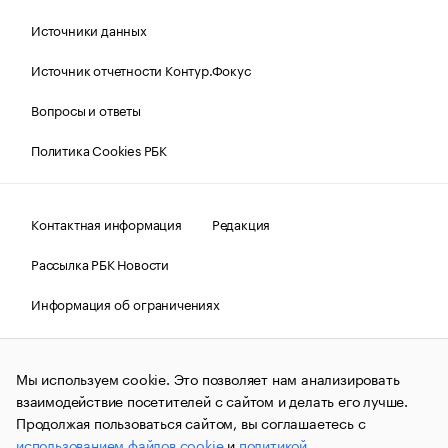
Источники данных
Источник отчетности Контур.Фокус
Вопросы и ответы
Политика Cookies РБК
Контактная информация
Редакция
Рассылка РБК Новости
Информация об ограничениях
Правовая информация
О соблюдении авторских прав
Мы используем cookie. Это позволяет нам анализировать
© АО «РОСБИЗНЕСКОНСАЛТИНГ»,
1995–2026.
Сообщения
и материалы информационного агентства «РБК»
взаимодействие посетителей с сайтом и делать его лучше.
(зарегистрировано Федеральной службой по надзору в сфере
Продолжая пользоваться сайтом, вы соглашаетесь с
связи, информационных технологий и массовых
использованием файлов cookie
и
политикой
коммуникаций (Роскомнадзор) 09.12.2015 за номером ИА