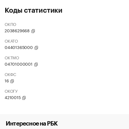
Коды статистики
ОКПО
2038629668
ОКАТО
04401365000
ОКТМО
04701000001
ОКФС
16
ОКОГУ
4210015
Интересное на РБК