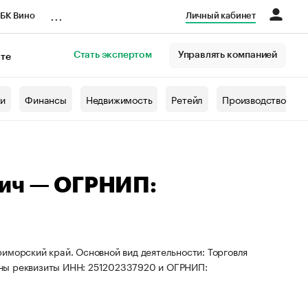
...
БК Вино
Личный кабинет
Стать экспертом
Управлять компанией
кте
азета
жи
Финансы
Недвижимость
Ретейл
Производство
вич — ОГРНИП:
иморский край. Основной вид деятельности: Торговля
ены реквизиты ИНН: 251202337920 и ОГРНИП: