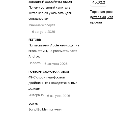
ЗАПАДНЫЙ СОЮЗ/WEST UNION
45.32.2
Почему уставный капитал в
Торговля роз
Китае нельзя указывать «для
деталями, уз
солидности»
прочая
Мнение эксперта
6 августа 2026
RESTORE:
Пользователи Apple не уходят из
экосистемы, но рассматривают
Android
Новость
6 августа 2026
ПОЗВОНИ СКОРОБОГАТОВОЙ
ФНС строит «цифровой
двойник»: как находят скрытые
доходы
Интервью
6 августа 2026
VOXYS
ScriptBuilder получил