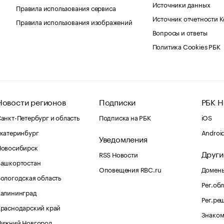
Источники данных
Правила использования сервиса
Источник отчетности 
Правила использования изображений
Вопросы и ответы
Политика Cookies РБК
Новости регионов
Подписки
РБК Н
анкт-Петербург и область
Подписка на РБК
iOS
катеринбург
Androi
Уведомления
Новосибирск
Други
RSS Новости
Башкортостан
Оповещения RBC.ru
Домены
ологодская область
Рег.об
Калининград
Рег.ре
раснодарский край
Знаком
Нижний Новгород