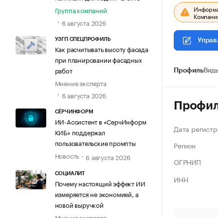
Информац
Группа компаний
Компания
6 августа 2026
УЗГП СПЕЦПРОФИЛЬ
Управ
Как расчитывать высоту фасада
при планировании фасадных
работ
Профиль
Виды
Мнение эксперта
6 августа 2026
Профи
СЁРЧИНФОРМ
ИИ-Ассистент в «СерчИнформ
Дата регистр
КИБ» поддержал
пользовательские промпты
Регион
Новость
6 августа 2026
ОГРНИП
СОЦИАЛИТ
ИНН
Почему настоящий эффект ИИ
измеряется не экономией, а
новой выручкой
Мнение эксперта