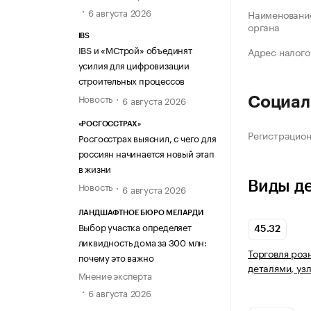
6 августа 2026
Наименование
органа
IBS
IBS и «МСтрой» объединят
Адрес налого
усилия для цифровизации
строительных процессов
Новость
6 августа 2026
Социал
«РОСГОССТРАХ»
Регистрацио
Росгосстрах выяснил, с чего для
россиян начинается новый этап
в жизни
Виды д
Новость
6 августа 2026
ЛАНДШАФТНОЕ БЮРО МЕЛАРДИ
Выбор участка определяет
45.32
ликвидность дома за 300 млн:
Торговля роз
почему это важно
деталями, уз
Мнение эксперта
6 августа 2026