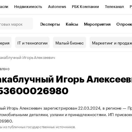
асли
Недвижимость
Autonews
РБК Компании
Телеканал
Р
К Курсы
РБК Life
Тренды
Визионеры
Национальные проекты
Эксперты
Кейсы
Мероприятия
О прое
онный клуб
Исследования
Кредитные рейтинги
Франшизы
Г
терия
IT и технологии
Малый бизнес
Маркетинг и прода
Проверка контрагентов
Политика
Экономика
Бизнес
акаблучный Игорь Алексеевич
ы
ВЛЕНО
акаблучный Игорь Алексее
53600026980
ый Игорь Алексеевич зарегистрирован 22.03.2024, в регионе — Пр
томобильными деталями, узлами и принадлежностями. ИП присво
26980.
ы из публичных государственных источников.