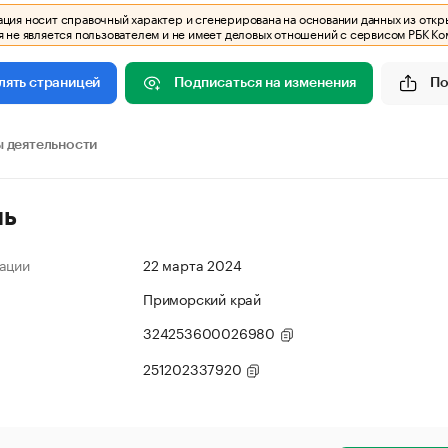
ия носит справочный характер и сгенерирована на основании данных из откр
 не является пользователем и не имеет деловых отношений с сервисом РБК Ко
Подписаться на изменения
По
лять страницей
 деятельности
ль
ации
22 марта 2024
Приморский край
324253600026980
251202337920