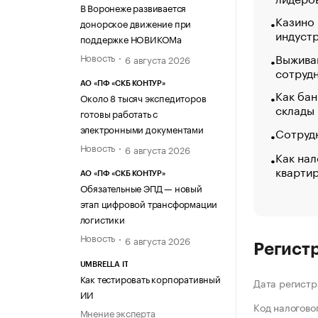
В Воронеже развивается
Казино
донорское движение при
индуст
поддержке НОВИКОМа
Выжива
Новость
6 августа 2026
сотруд
АО «ПФ «СКБ КОНТУР»
Как бан
Около 8 тысяч экспедиторов
склады
готовы работать с
электронными документами
Сотрудн
Новость
6 августа 2026
Как нал
кварти
АО «ПФ «СКБ КОНТУР»
Обязательные ЭПД — новый
этап цифровой трансформации
логистики
Новость
6 августа 2026
Регист
UMBRELLA IT
Как тестировать корпоративный
Дата регистр
ИИ
Код налогово
Мнение эксперта