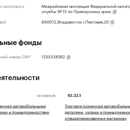
 налогового
Межрайонная инспекция Федеральной налог
службы № 15 по Приморскому краю
вой
690012,Владивосток г,Пихтовая,20
ьные фонды
нный номер СФР
1253338592
еятельности
45.32.1
ОСНОВНОЙ
ничная автомобильными
Торговля розничная автомобиль
лами и принадлежностями
деталями, узлами и принадлежно
специализированных магазинах