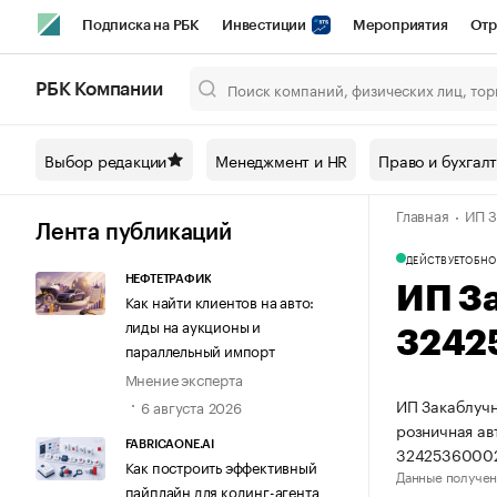
Подписка на РБК
Инвестиции
Мероприятия
Отр
Спорт
Школа управления РБК
РБК Образование
РБ
РБК Компании
Город
Стиль
Крипто
РБК Бизнес-среда
Дискусси
Выбор редакции
Менеджмент и HR
Право и бухгал
Спецпроекты СПб
Конференции СПб
Спецпроекты
Главная
ИП З
Технологии и медиа
Финансы
Рынок наличной валют
Лента публикаций
ДЕЙСТВУЕТ
ОБНО
НЕФТЕТРАФИК
ИП З
Как найти клиентов на авто:
лиды на аукционы и
3242
параллельный импорт
Мнение эксперта
ИП Закаблучн
6 августа 2026
розничная ав
FABRICAONE.AI
3242536000
Как построить эффективный
Данные получен
пайплайн для кодинг-агента