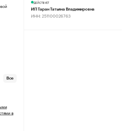
ДЕЙСТВУЕТ
овой
ИП Таран Татьяна Владимировна
ИНН: 251100026763
Все
ными
стями в