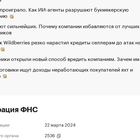
 проиграло. Как ИИ-агенты разрушают букмекерскую
рию
ют сильнейших. Почему компании избавляются от лучших
ников
к Wildberries резко нарастил кредиты селлерам до атак н
ики открыли новый способ вредить компаниям. Зачем им
оговики ищут доходы неработающих покупателей яхт и
р
рация ФНС
ации
22 марта 2024
го органа
2536