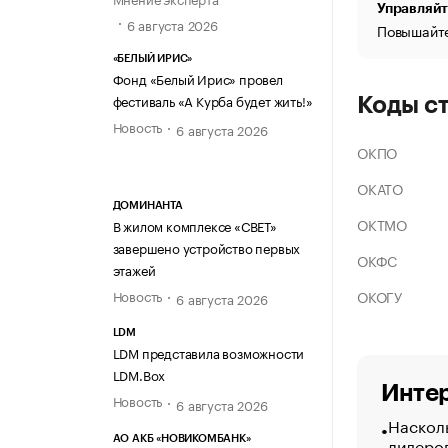
Управляйт
6 августа 2026
Повышайте
«БЕЛЫЙ ИРИС»
Фонд «Белый Ирис» провел
фестиваль «А Курба будет жить!»
Коды с
Новость
6 августа 2026
ОКПО
ОКАТО
ДОМИНАНТА
ОКТМО
В жилом комплексе «СВЕТ»
завершено устройство первых
ОКФС
этажей
ОКОГУ
Новость
6 августа 2026
LDM
LDM представила возможности
LDM.Box
Интер
Новость
6 августа 2026
Насколь
лидеро
АО АКБ «НОВИКОМБАНК»