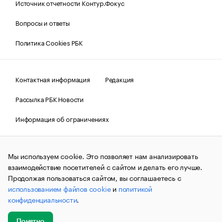
Источник отчетности Контур.Фокус
Вопросы и ответы
Политика Cookies РБК
Контактная информация
Редакция
Рассылка РБК Новости
Информация об ограничениях
Правовая информация
О соблюдении авторских прав
Мы используем cookie. Это позволяет нам анализировать
© АО «РОСБИЗНЕСКОНСАЛТИНГ»,
1995–2026.
Сообщения
и материалы информационного агентства «РБК»
взаимодействие посетителей с сайтом и делать его лучше.
(зарегистрировано Федеральной службой по надзору в сфере
Продолжая пользоваться сайтом, вы соглашаетесь с
связи, информационных технологий и массовых
использованием файлов cookie
и
политикой
коммуникаций (Роскомнадзор) 09.12.2015 за номером ИА
№ФС77-63848) сопровождаются пометкой «РБК». Отдельные
конфиденциальности
.
публикации могут содержать информацию,
не предназначенную для пользователей
до 18 лет.
companycardsfeedback@rbc.ru
Понятно