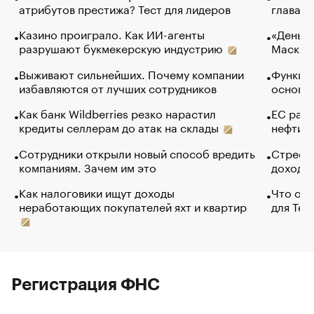
атрибутов престижа? Тест для лидеров
глава к
Казино проиграло. Как ИИ-агенты
«Деньги
разрушают букмекерскую индустрию
Маск в 
Выживают сильнейших. Почему компании
Функции
избавляются от лучших сотрудников
основ э
Как банк Wildberries резко нарастил
ЕС раз
кредиты селлерам до атак на склады
нефти —
Сотрудники открыли новый способ вредить
Стресс 
компаниям. Зачем им это
доходов
Как налоговики ищут доходы
Что обв
неработающих покупателей яхт и квартир
для Tel
Регистрация ФНС