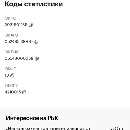
Коды статистики
ОКПО
2031501135
ОКАТО
05248553000
ОКТМО
05548000056
ОКФС
16
ОКОГУ
4210015
Интересное на РБК
Насколько ваш авторитет зависит от
«От спо