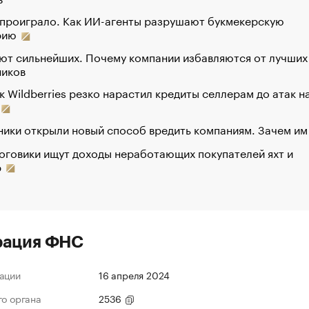
 проиграло. Как ИИ-агенты разрушают букмекерскую
рию
ют сильнейших. Почему компании избавляются от лучших
ников
к Wildberries резко нарастил кредиты селлерам до атак н
ики открыли новый способ вредить компаниям. Зачем им
оговики ищут доходы неработающих покупателей яхт и
р
рация ФНС
ации
16 апреля 2024
го органа
2536