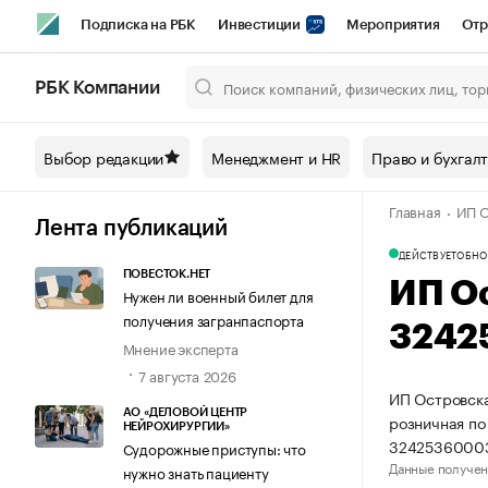
Подписка на РБК
Инвестиции
Мероприятия
Отр
Спорт
Школа управления РБК
РБК Образование
РБ
РБК Компании
Город
Стиль
Крипто
РБК Бизнес-среда
Дискусси
Выбор редакции
Менеджмент и HR
Право и бухгал
Спецпроекты СПб
Конференции СПб
Спецпроекты
Главная
ИП О
Технологии и медиа
Финансы
Рынок наличной валют
Лента публикаций
ДЕЙСТВУЕТ
ОБНО
ПОВЕСТОК.НЕТ
ИП О
Нужен ли военный билет для
получения загранпаспорта
3242
Мнение эксперта
7 августа 2026
ИП Островска
АО «ДЕЛОВОЙ ЦЕНТР
розничная по
НЕЙРОХИРУРГИИ»
32425360003
Судорожные приступы: что
Данные получен
нужно знать пациенту