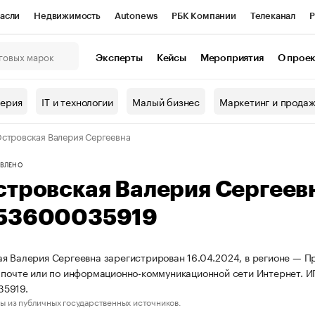
асли
Недвижимость
Autonews
РБК Компании
Телеканал
Р
К Курсы
РБК Life
Тренды
Визионеры
Национальные проекты
Эксперты
Кейсы
Мероприятия
О прое
онный клуб
Исследования
Кредитные рейтинги
Франшизы
Г
терия
IT и технологии
Малый бизнес
Маркетинг и прода
Проверка контрагентов
Политика
Экономика
Бизнес
стровская Валерия Сергеевна
ы
ВЛЕНО
стровская Валерия Сергеев
53600035919
я Валерия Сергеевна зарегистрирован 16.04.2024, в регионе — Пр
 почте или по информационно-коммуникационной сети Интернет.
5919.
ы из публичных государственных источников.