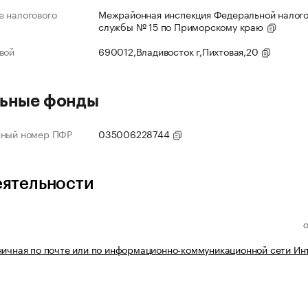
 налогового
Межрайонная инспекция Федеральной налог
службы № 15 по Приморскому краю
вой
690012,Владивосток г,Пихтовая,20
ьные фонды
нный номер ПФР
035006228744
еятельности
ничная по почте или по информационно-коммуникационной сети Ин