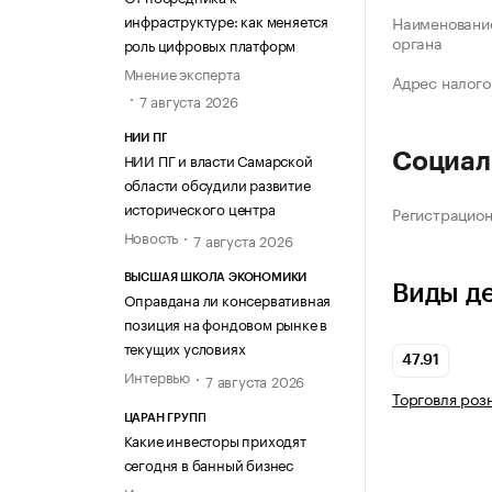
инфраструктуре: как меняется
Наименование
органа
роль цифровых платформ
Мнение эксперта
Адрес налого
7 августа 2026
НИИ ПГ
НИИ ПГ и власти Самарской
Социал
области обсудили развитие
исторического центра
Регистрацио
Новость
7 августа 2026
ВЫСШАЯ ШКОЛА ЭКОНОМИКИ
Виды д
Оправдана ли консервативная
позиция на фондовом рынке в
текущих условиях
47.91
Интервью
7 августа 2026
Торговля роз
ЦАРАН ГРУПП
Какие инвесторы приходят
сегодня в банный бизнес
Интервью