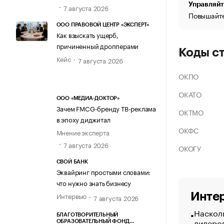
Управляйт
7 августа 2026
Повышайте
ООО ПРАВОВОЙ ЦЕНТР «ЭКСПЕРТ»
Как взыскать ущерб,
причиненный дропперами
Коды с
Кейс
7 августа 2026
ОКПО
ОКАТО
ООО «МЕДИА-ДОКТОР»
Зачем FMCG-бренду ТВ-реклама
ОКТМО
в эпоху диджитал
ОКФС
Мнение эксперта
7 августа 2026
ОКОГУ
СВОЙ БАНК
Эквайринг простыми словами:
что нужно знать бизнесу
Интер
Интервью
7 августа 2026
Насколь
БЛАГОТВОРИТЕЛЬНЫЙ
лидеро
ОБРАЗОВАТЕЛЬНЫЙ ФОНД