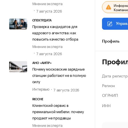
Мнение эксперта
Информац
Компания
7 августа 2026
СПЕКТРДАТА
Управ
Проверка кандидатов для
кадрового агентства: как
повысить качество отбора
Профиль
Мнение эксперта
7 августа 2026
Профи
АНО «АИПР»
Почему московские зарядные
станции работают не в полную
Дата регистр
силу
Регион
Интервью
7 августа 2026
ОГРНИП
RICCHE
ИНН
Клиентский сервис в
премиальной мебели: почему
продают не продавцы
Мнение эксперта