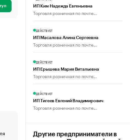
туп
ИП Ким Надежда Евгеньевна
Торговля розничная по почте...
ДЕЙСТВУЕТ
ИП Масалова Алина Сергеевна
Торговля розничная по почте...
ДЕЙСТВУЕТ
ИП Ерышева Мария Витальевна
Торговля розничная по почте...
ДЕЙСТВУЕТ
ИП Тигеев Евгений Владимирович
Торговля розничная по почте...
ля
«От спорта тело стареет иначе». Как живет глава ко
Другие предприниматели в
создавшей GTA