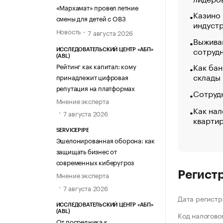
«МАРХАМАТ»
«Мархамат» провел летние
Казино
смены для детей с ОВЗ
индуст
Новость
7 августа 2026
Выжива
сотруд
ИССЛЕДОВАТЕЛЬСКИЙ ЦЕНТР «АБП»
(ABL)
Как бан
Рейтинг как капитал: кому
склады
принадлежит цифровая
репутация на платформах
Сотрудн
Мнение эксперта
Как нал
7 августа 2026
кварти
SERVICEPIPE
Эшелонированная оборона: как
защищать бизнес от
современных киберугроз
Регист
Мнение эксперта
7 августа 2026
Дата регистр
ИССЛЕДОВАТЕЛЬСКИЙ ЦЕНТР «АБП»
(ABL)
Код налогово
От посредника к