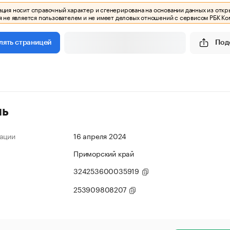
ия носит справочный характер и сгенерирована на основании данных из откр
 не является пользователем и не имеет деловых отношений с сервисом РБК Ко
Под
лять страницей
ль
ации
16 апреля 2024
Приморский край
324253600035919
253909808207