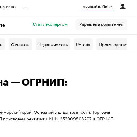
...
БК Вино
Личный кабинет
Стать экспертом
Управлять компанией
кте
азета
жи
Финансы
Недвижимость
Ретейл
Производство
на — ОГРНИП:
иморский край. Основной вид деятельности: Торговля
 ИП присвоены реквизиты ИНН: 253909808207 и ОГРНИП: