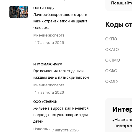
Повышайте
ООО «НССД»
Личное банкротство в мире: в
каких странах закон не щадит
Коды с
человека
Мнение эксперта
ОКПО
7 августа 2026
ОКАТО
ОКТМО
ИНФОМАКСИМУМ
ОКФС
Где компания теряет деньги
каждый день: пять скрытых зон
ОКОГУ
Мнение эксперта
7 августа 2026
ООО «СТАВНИ»
Жилье на вырост: как меняется
Интер
подход к покупке квартир для
Насколь
детей
лидеро
Новость
7 августа 2026