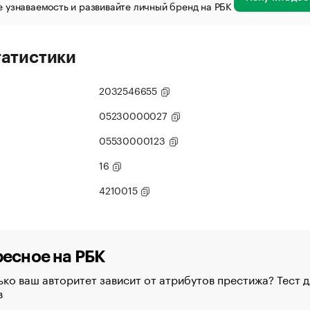
 узнаваемость и развивайте личный бренд на РБК
татистики
2032546655
05230000027
05530000123
16
4210015
есное на РБК
ко ваш авторитет зависит от атрибутов престижа? Тест д
в