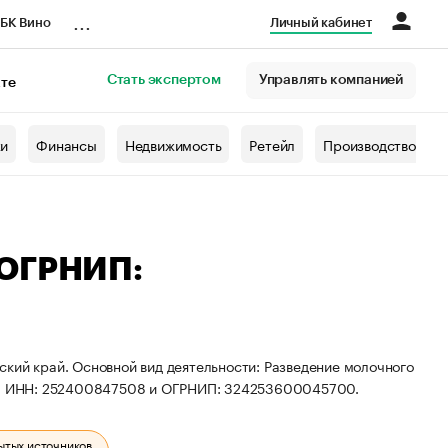
...
БК Вино
Личный кабинет
Стать экспертом
Управлять компанией
кте
азета
жи
Финансы
Недвижимость
Ретейл
Производство
 ОГРНИП:
кий край. Основной вид деятельности: Разведение молочного
иты ИНН: 252400847508 и ОГРНИП: 324253600045700.
ытых источников.