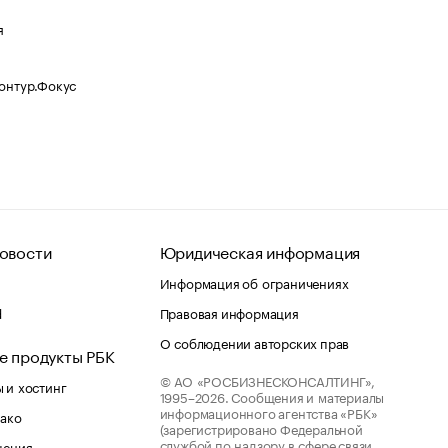
я
Контур.Фокус
овости
Юридическая информация
Информация об ограничениях
d
Правовая информация
О соблюдении авторских прав
е продукты РБК
© АО «РОСБИЗНЕСКОНСАЛТИНГ»,
 и хостинг
1995–2026.
Сообщения и материалы
информационного агентства «РБК»
лако
(зарегистрировано Федеральной
службой по надзору в сфере связи,
шения