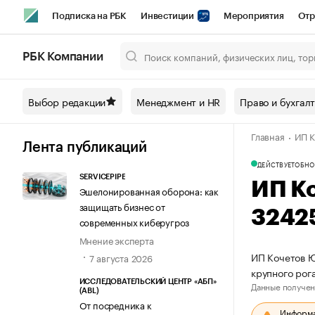
Подписка на РБК
Инвестиции
Мероприятия
Отр
Спорт
Школа управления РБК
РБК Образование
РБ
РБК Компании
Город
Стиль
Крипто
РБК Бизнес-среда
Дискусси
Выбор редакции
Менеджмент и HR
Право и бухгал
Спецпроекты СПб
Конференции СПб
Спецпроекты
Главная
ИП К
Технологии и медиа
Финансы
Рынок наличной валют
Лента публикаций
ДЕЙСТВУЕТ
ОБНО
SERVICEPIPE
ИП К
Эшелонированная оборона: как
защищать бизнес от
3242
современных киберугроз
Мнение эксперта
ИП Кочетов Ю
7 августа 2026
крупного рог
ИССЛЕДОВАТЕЛЬСКИЙ ЦЕНТР «АБП»
Данные получен
(ABL)
От посредника к
Информац