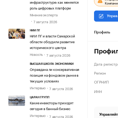
инфраструктуре: как меняется
Компания
роль цифровых платформ
Мнение эксперта
Управ
7 августа 2026
НИИ ПГ
Профиль
НИИ ПГ и власти Самарской
области обсудили развитие
исторического центра
Профи
Новость
7 августа 2026
Дата регистр
ВЫСШАЯ ШКОЛА ЭКОНОМИКИ
Оправдана ли консервативная
Регион
позиция на фондовом рынке в
текущих условиях
ОГРНИП
Интервью
7 августа 2026
ИНН
ЦАРАН ГРУПП
Какие инвесторы приходят
сегодня в банный бизнес
Управляйт
Интервью
7 августа 2026