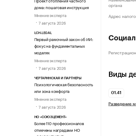
Проект отопления частного
органа
дома: пошаговая инструкция
Мнение эксперта
Адрес налого
7 августа 2026
LCH.LEGAL
Социал
Первый рамочный закон об ИИ:
фокус на фундаментальных
Регистрацио
моделях
Мнение эксперта
7 августа 2026
Виды д
ЧЕРТАРИНСКАЯ И ПАРТНЕРЫ
Психологическая безопасность
или зона комфорта
01.41
Мнение эксперта
Разведение м
7 августа 2026
НО «СОЮЗЦЕМЕНТ»
Более 110 профессионалов
отмечены наградами НО