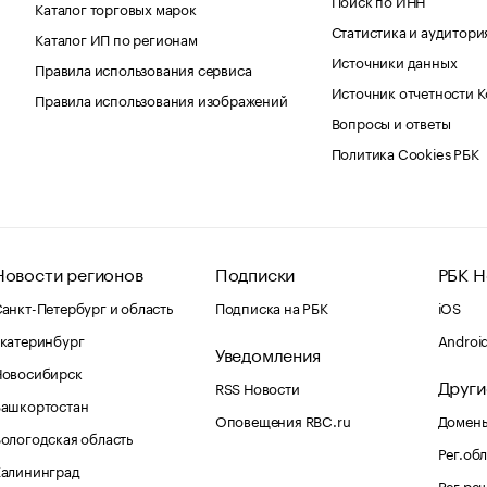
Каталог торговых марок
Статистика и аудитори
Каталог ИП по регионам
Источники данных
Правила использования сервиса
Источник отчетности 
Правила использования изображений
Вопросы и ответы
Политика Cookies РБК
Новости регионов
Подписки
РБК Н
анкт-Петербург и область
Подписка на РБК
iOS
катеринбург
Androi
Уведомления
Новосибирск
Други
RSS Новости
Башкортостан
Оповещения RBC.ru
Домены
ологодская область
Рег.об
Калининград
Рег.ре