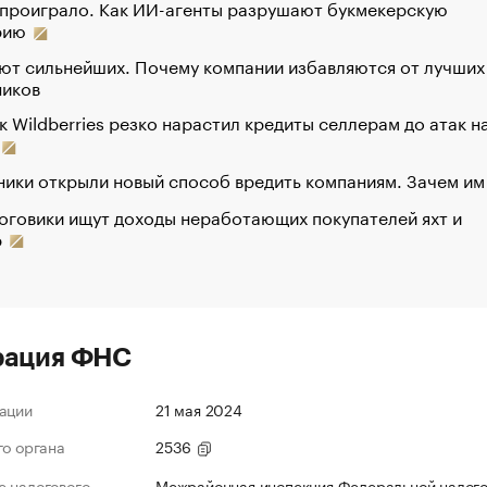
 проиграло. Как ИИ-агенты разрушают букмекерскую
рию
ют сильнейших. Почему компании избавляются от лучших
ников
к Wildberries резко нарастил кредиты селлерам до атак н
ики открыли новый способ вредить компаниям. Зачем им
оговики ищут доходы неработающих покупателей яхт и
р
рация ФНС
ации
21 мая 2024
го органа
2536
 налогового
Межрайонная инспекция Федеральной налог