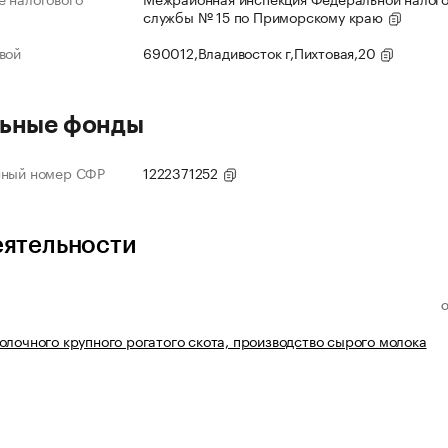
службы № 15 по Приморскому краю
вой
690012,Владивосток г,Пихтовая,20
ьные фонды
нный номер СФР
1222371252
еятельности
олочного крупного рогатого скота, производство сырого молока