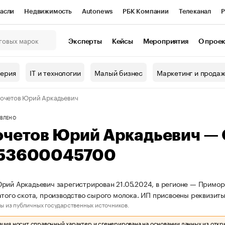
асли
Недвижимость
Autonews
РБК Компании
Телеканал
Р
К Курсы
РБК Life
Тренды
Визионеры
Национальные проекты
Эксперты
Кейсы
Мероприятия
О прое
онный клуб
Исследования
Кредитные рейтинги
Франшизы
Г
терия
IT и технологии
Малый бизнес
Маркетинг и прода
Проверка контрагентов
Политика
Экономика
Бизнес
очетов Юрий Аркадьевич
ы
ВЛЕНО
очетов Юрий Аркадьевич —
53600045700
рий Аркадьевич зарегистрирован 21.05.2024, в регионе — Приморс
атого скота, производство сырого молока. ИП присвоены реквиз
ы из публичных государственных источников.
ия носит справочный характер и сгенерирована на основании данных из откр