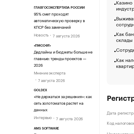
Казино
индуст
ГЛАВГОСЭКСПЕРТИЗА РОССИИ
95% смет проходят
Выжива
автоматическую проверку в
сотруд
КПСР без замечаний
Как бан
Новость
7 августа 2026
склады
«ПМСОФТ»
Сотрудн
Дедлайны и бюджеты больше не
главные: тренды проектов —
Как нал
кварти
2026
Мнение эксперта
7 августа 2026
GOLDEX
«Не держаться за решения»: как
Регист
сеть золотоматов растет на
данных
Дата регистр
Интервью
7 августа 2026
Код налогово
AMS SOFTWARE
Наименование