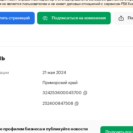
 не является пользователем и не имеет деловых отношений с сервисом РБК Ко
Подписаться на изменения
По
лять страницей
ль
ации
21 мая 2024
Приморский край
324253600045700
252400847508
е профилем бизнеса и публикуйте новости
Получить дос