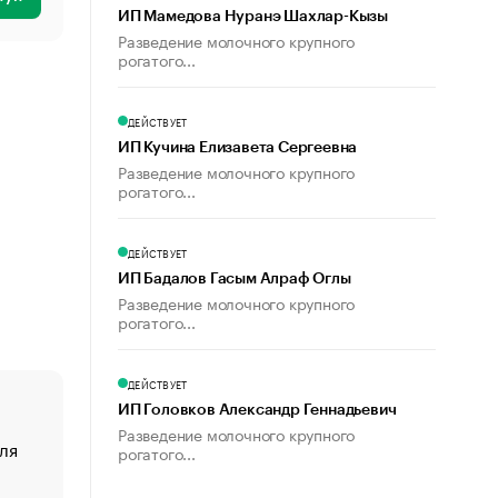
ИП Мамедова Нуранэ Шахлар-Кызы
Разведение молочного крупного
рогатого...
ДЕЙСТВУЕТ
ИП Кучина Елизавета Сергеевна
Разведение молочного крупного
рогатого...
ДЕЙСТВУЕТ
ИП Бадалов Гасым Алраф Оглы
Разведение молочного крупного
рогатого...
ДЕЙСТВУЕТ
ИП Головков Александр Геннадьевич
Разведение молочного крупного
ля
«От спорта тело стареет иначе». Как живет глава ко
рогатого...
создавшей GTA