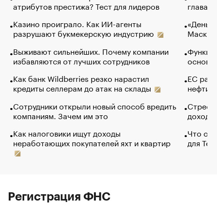
атрибутов престижа? Тест для лидеров
глава к
Казино проиграло. Как ИИ-агенты
«Деньги
разрушают букмекерскую индустрию
Маск в 
Выживают сильнейших. Почему компании
Функции
избавляются от лучших сотрудников
основ э
Как банк Wildberries резко нарастил
ЕС раз
кредиты селлерам до атак на склады
нефти —
Сотрудники открыли новый способ вредить
Стресс 
компаниям. Зачем им это
доходов
Как налоговики ищут доходы
Что обв
неработающих покупателей яхт и квартир
для Tel
Регистрация ФНС