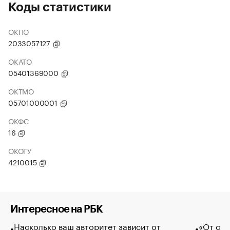
Коды статистики
ОКПО
2033057127
ОКАТО
05401369000
ОКТМО
05701000001
ОКФС
16
ОКОГУ
4210015
Интересное на РБК
Насколько ваш авторитет зависит от
«От спо