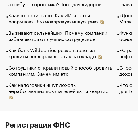
атрибутов престижа? Тест для лидеров
глава к
Казино проиграло. Как ИИ-агенты
«Деньги
разрушают букмекерскую индустрию
Маск в 
Выживают сильнейших. Почему компании
Функции
избавляются от лучших сотрудников
основ э
Как банк Wildberries резко нарастил
ЕС раз
кредиты селлерам до атак на склады
нефти —
Сотрудники открыли новый способ вредить
Стресс 
компаниям. Зачем им это
доходов
Как налоговики ищут доходы
Что обв
неработающих покупателей яхт и квартир
для Tel
Регистрация ФНС