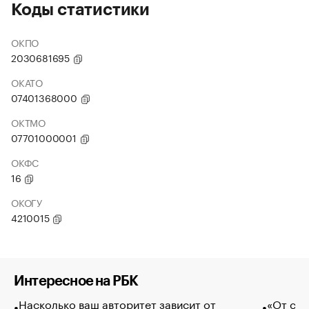
Коды статистики
ОКПО
2030681695
ОКАТО
07401368000
ОКТМО
07701000001
ОКФС
16
ОКОГУ
4210015
Интересное на РБК
Насколько ваш авторитет зависит от
«От спо