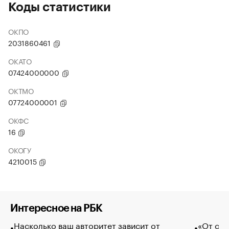
Коды статистики
ОКПО
2031860461
ОКАТО
07424000000
ОКТМО
07724000001
ОКФС
16
ОКОГУ
4210015
Интересное на РБК
Насколько ваш авторитет зависит от
«От спо