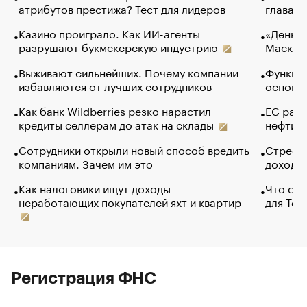
атрибутов престижа? Тест для лидеров
глава к
Казино проиграло. Как ИИ-агенты
«Деньги
разрушают букмекерскую индустрию
Маск в 
Выживают сильнейших. Почему компании
Функции
избавляются от лучших сотрудников
основ э
Как банк Wildberries резко нарастил
ЕС раз
кредиты селлерам до атак на склады
нефти —
Сотрудники открыли новый способ вредить
Стресс 
компаниям. Зачем им это
доходов
Как налоговики ищут доходы
Что обв
неработающих покупателей яхт и квартир
для Tel
Регистрация ФНС