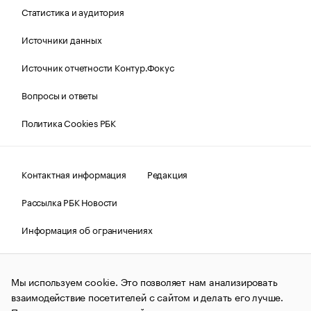
Статистика и аудитория
Источники данных
Источник отчетности Контур.Фокус
Вопросы и ответы
Политика Cookies РБК
Контактная информация
Редакция
Рассылка РБК Новости
Информация об ограничениях
Правовая информация
О соблюдении авторских прав
Мы используем cookie. Это позволяет нам анализировать
© АО «РОСБИЗНЕСКОНСАЛТИНГ»,
1995–2026.
Сообщения
и материалы информационного агентства «РБК»
взаимодействие посетителей с сайтом и делать его лучше.
(зарегистрировано Федеральной службой по надзору в сфере