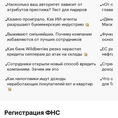
Насколько ваш авторитет зависит от
«От спо
атрибутов престижа? Тест для лидеров
глава к
Казино проиграло. Как ИИ-агенты
«Деньги
разрушают букмекерскую индустрию
Маск в 
Выживают сильнейших. Почему компании
Функции
избавляются от лучших сотрудников
основ э
Как банк Wildberries резко нарастил
ЕС раз
кредиты селлерам до атак на склады
нефти —
Сотрудники открыли новый способ вредить
Стресс 
компаниям. Зачем им это
доходов
Как налоговики ищут доходы
Что обв
неработающих покупателей яхт и квартир
для Tel
Регистрация ФНС