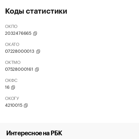
Коды статистики
ОКПО
2032476665
ОКАТО
07228000013
ОКТМО
07528000161
ОКФС
16
ОКОГУ
4210015
Интересное на РБК