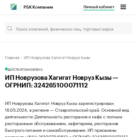
Личный кабинет
РБК Компании
Главная
ИП Новрузова Хагигат Новруз Кызы
ДЕЙСТВУЕТ
ОБНОВЛЕНО
ИП Новрузова Хагигат Новруз Кызы —
ОГРНИП: 324265100071112
ИП Новрузова Хагигат Новруз Кызы зарегистрирован
16.05.2024, в регионе — Ставропольский край. Основной вид
деятельности: Деятельность ресторанов и кафе с полным
ресторанным обслуживанием, кафетериев, ресторанов
быстрого питания и самообслуживания. ИП присвоены
реквизиты ИНН: 261007941813 и ОГРНИП: 324265100071112.