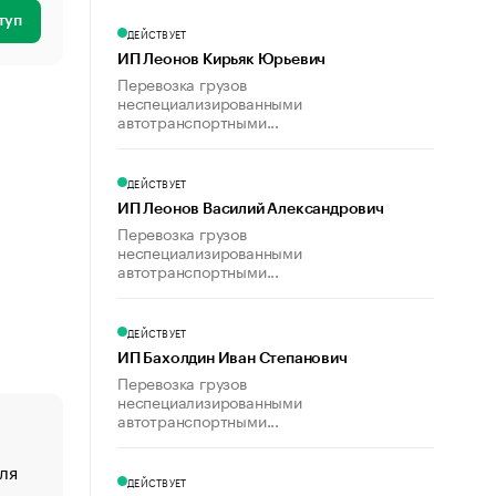
туп
ДЕЙСТВУЕТ
ИП Леонов Кирьяк Юрьевич
Перевозка грузов
неспециализированными
автотранспортными...
ДЕЙСТВУЕТ
ИП Леонов Василий Александрович
Перевозка грузов
неспециализированными
автотранспортными...
ДЕЙСТВУЕТ
ИП Бахолдин Иван Степанович
Перевозка грузов
неспециализированными
автотранспортными...
ля
«От спорта тело стареет иначе». Как живет глава ко
ДЕЙСТВУЕТ
создавшей GTA