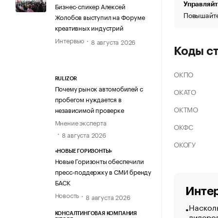
Управляйт
Бизнес-спикер Алексей
Повышайте
Жолобов выступил на Форуме
креативных индустрий
Интервью
8 августа 2026
Коды с
ОКПО
RULIZOR
Почему рынок автомобилей с
ОКАТО
пробегом нуждается в
ОКТМО
независимой проверке
Мнение эксперта
ОКФС
8 августа 2026
ОКОГУ
«НОВЫЕ ГОРИЗОНТЫ»
Новые Горизонты обеспечили
пресс-поддержку в СМИ бренду
БАСК
Интер
Новость
8 августа 2026
Насколь
лидеро
КОНСАЛТИНГОВАЯ КОМПАНИЯ