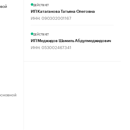
ДЕЙСТВУЕТ
овой
ИП Катаганова Татьяна Олеговна
ИНН: 090302001167
ДЕЙСТВУЕТ
ИП Меджидов Шамиль Абдулмеджидович
ИНН: 053002467341
ОСНОВНОЙ