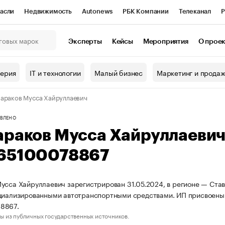
асли
Недвижимость
Autonews
РБК Компании
Телеканал
Р
К Курсы
РБК Life
Тренды
Визионеры
Национальные проекты
Эксперты
Кейсы
Мероприятия
О прое
онный клуб
Исследования
Кредитные рейтинги
Франшизы
Г
терия
IT и технологии
Малый бизнес
Маркетинг и прода
Проверка контрагентов
Политика
Экономика
Бизнес
араков Мусса Хайруллаевич
ы
ВЛЕНО
араков Мусса Хайруллаеви
65100078867
усса Хайруллаевич зарегистрирован 31.05.2024, в регионе — Став
ециализированными автотранспортными средствами. ИП присвоен
8867.
ы из публичных государственных источников.