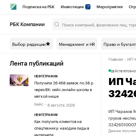
Подписка на РБК
Инвестиции
Мероприятия
Отр
Спорт
Школа управления РБК
РБК Образование
РБ
РБК Компании
Город
Стиль
Крипто
РБК Бизнес-среда
Дискусси
Выбор редакции
Менеджмент и HR
Право и бухгал
Спецпроекты СПб
Конференции СПб
Спецпроекты
Главная
ИП Ч
Технологии и медиа
Финансы
Рынок наличной валют
Лента публикаций
ДЕЙСТВУЕТ
ОБНО
НЕФТЕТРАФИК
ИП Ч
Получили 26 468 заявок по 38 р
через ВК: кейс онлайн-школы в
3242
мягкой нише
Кейс
8 августа 2026
ИП Чараков М
НЕФТЕТРАФИК
грузов несп
Как получить клиентов на
32426510007
спецтехнику: находим лиды в
Данные получен
интернете