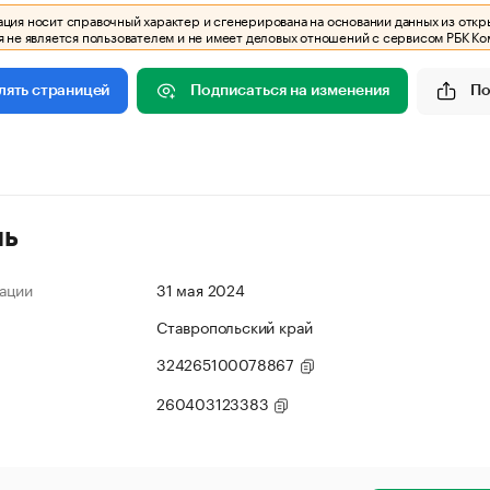
ия носит справочный характер и сгенерирована на основании данных из откр
 не является пользователем и не имеет деловых отношений с сервисом РБК Ко
Подписаться на изменения
По
лять страницей
ль
ации
31 мая 2024
Ставропольский край
324265100078867
260403123383