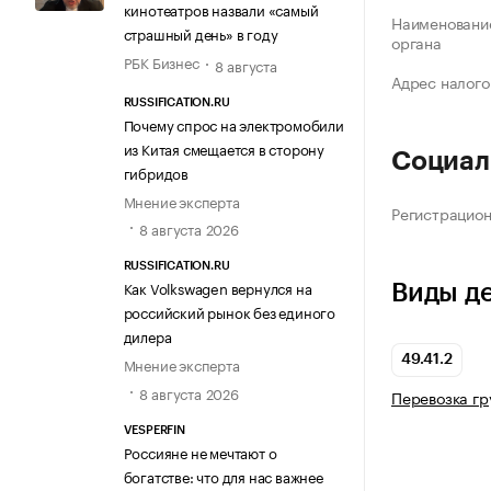
кинотеатров назвали «самый
Наименование
страшный день» в году
органа
РБК Бизнес
8 августа
Адрес налого
RUSSIFICATION.RU
Почему спрос на электромобили
из Китая смещается в сторону
Социал
гибридов
Мнение эксперта
Регистрацио
8 августа 2026
RUSSIFICATION.RU
Как Volkswagen вернулся на
Виды д
российский рынок без единого
дилера
49.41.2
Мнение эксперта
8 августа 2026
Перевозка г
VESPERFIN
Россияне не мечтают о
богатстве: что для нас важнее