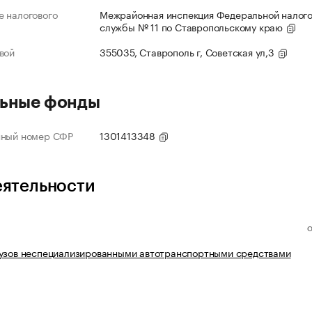
 налогового
Межрайонная инспекция Федеральной налог
службы № 11 по Ставропольскому краю
вой
355035, Ставрополь г, Советская ул,3
ьные фонды
нный номер СФР
1301413348
еятельности
рузов неспециализированными автотранспортными средствами