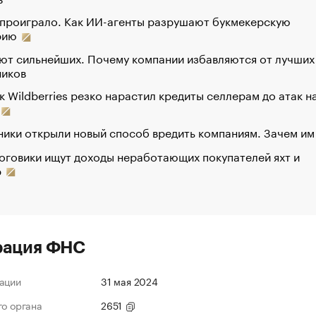
 проиграло. Как ИИ-агенты разрушают букмекерскую
рию
ют сильнейших. Почему компании избавляются от лучших
ников
к Wildberries резко нарастил кредиты селлерам до атак н
ики открыли новый способ вредить компаниям. Зачем им
оговики ищут доходы неработающих покупателей яхт и
р
рация ФНС
ации
31 мая 2024
го органа
2651