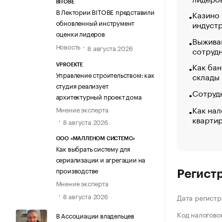
BITOBE
В Лектории BITOBE представили
Казино
обновленный инструмент
индуст
оценки лидеров
Выжива
Новость
8 августа 2026
сотруд
Как бан
VPROEKTE
Управление строительством: как
склады
студия реализует
Сотрудн
архитектурный проект дома
Как нал
Мнение эксперта
кварти
8 августа 2026
ООО «МАЛЛЕНОМ СИСТЕМС»
Как выбрать систему для
сериализации и агрегации на
производстве
Регист
Мнение эксперта
8 августа 2026
Дата регистр
Код налогово
В Ассоциации владельцев