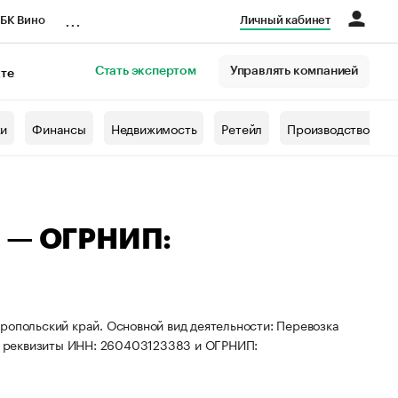
...
БК Вино
Личный кабинет
Стать экспертом
Управлять компанией
кте
азета
жи
Финансы
Недвижимость
Ретейл
Производство
ч — ОГРНИП:
ропольский край. Основной вид деятельности: Перевозка
ы реквизиты ИНН: 260403123383 и ОГРНИП: