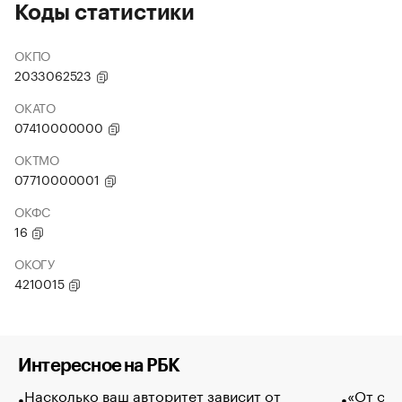
Коды статистики
ОКПО
2033062523
ОКАТО
07410000000
ОКТМО
07710000001
ОКФС
16
ОКОГУ
4210015
Интересное на РБК
Насколько ваш авторитет зависит от
«От спо