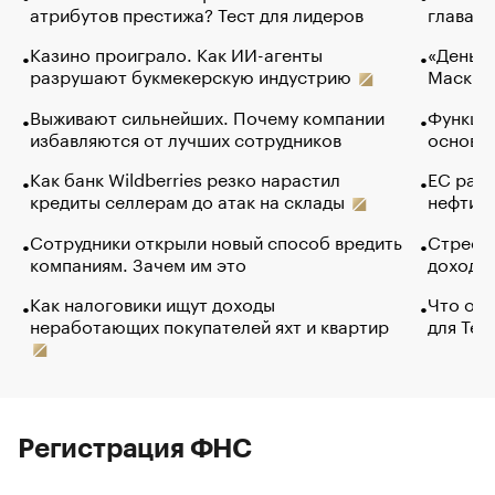
атрибутов престижа? Тест для лидеров
глава к
Казино проиграло. Как ИИ-агенты
«Деньги
разрушают букмекерскую индустрию
Маск в 
Выживают сильнейших. Почему компании
Функции
избавляются от лучших сотрудников
основ э
Как банк Wildberries резко нарастил
ЕС раз
кредиты селлерам до атак на склады
нефти —
Сотрудники открыли новый способ вредить
Стресс 
компаниям. Зачем им это
доходов
Как налоговики ищут доходы
Что обв
неработающих покупателей яхт и квартир
для Tel
Регистрация ФНС