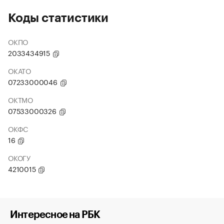
Коды статистики
ОКПО
2033434915
ОКАТО
07233000046
ОКТМО
07533000326
ОКФС
16
ОКОГУ
4210015
Интересное на РБК