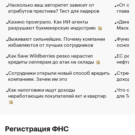
Насколько ваш авторитет зависит от
«От спо
атрибутов престижа? Тест для лидеров
глава к
Казино проиграло. Как ИИ-агенты
«Деньги
разрушают букмекерскую индустрию
Маск в 
Выживают сильнейших. Почему компании
Функции
избавляются от лучших сотрудников
основ э
Как банк Wildberries резко нарастил
ЕС раз
кредиты селлерам до атак на склады
нефти —
Сотрудники открыли новый способ вредить
Стресс 
компаниям. Зачем им это
доходов
Как налоговики ищут доходы
Что обв
неработающих покупателей яхт и квартир
для Tel
Регистрация ФНС