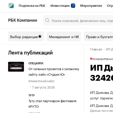
Подписка на РБК
Инвестиции
Мероприятия
Отр
Спорт
Школа управления РБК
РБК Образование
РБ
РБК Компании
Город
Стиль
Крипто
РБК Бизнес-среда
Дискусси
Выбор редакции
Менеджмент и HR
Право и бухгал
Спецпроекты СПб
Конференции СПб
Спецпроекты
Главная
ИП Д
Технологии и медиа
Финансы
Рынок наличной валют
Лента публикаций
ЛИКВИДИРОВАН
СПЕЦАЙТИ
ИП Д
От сильных проектов к сильному
сайту: кейс «Студии Ю»
3242
Клиентский кейс
7 августа 2026
ИП Дьякова Д
ТУТУ
услуг парикм
Туту стал партнером фестиваля
ИП Дьякова Д
КРУТО
Данные получен
Новость