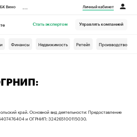
...
БК Вино
Личный кабинет
Стать экспертом
Управлять компанией
кте
азета
жи
Финансы
Недвижимость
Ретейл
Производство
ОГРНИП:
ольский край. Основной вид деятельности: Предоставление
44407476404 и ОГРНИП: 324265100115030.