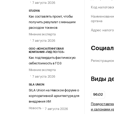
7 августа 2026
Код налогово
STUDYAI
Наименование
Как составлять промт, чтобы
органа
получить результат с меньшим
расходом токенов
Адрес налого
Мнение эксперта
7 августа 2026
Социал
ООО «КОНСАЛТИНГОВАЯ
КОМПАНИЯ «ГИД ПО ГОЗ»
Как подтвердить фактическую
Регистрацио
себестоимость в ГОЗ
Мнение эксперта
7 августа 2026
Виды д
SILA UNION
SILA Union на Невском форуме о
корпоративной архитектуре для
96.02
внедрения ИИ
Предоставлен
Новость
7 августа 2026
и салонами к