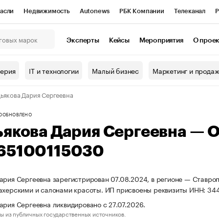
асли
Недвижимость
Autonews
РБК Компании
Телеканал
Р
К Курсы
РБК Life
Тренды
Визионеры
Национальные проекты
Эксперты
Кейсы
Мероприятия
О прое
онный клуб
Исследования
Кредитные рейтинги
Франшизы
Г
терия
IT и технологии
Малый бизнес
Маркетинг и прода
Проверка контрагентов
Политика
Экономика
Бизнес
ьякова Дария Сергеевна
ы
О
ОБНОВЛЕНО
ьякова Дария Сергеевна — 
65100115030
ария Сергеевна зарегистрирован 07.08.2024, в регионе — Ставроп
ахерскими и салонами красоты. ИП присвоены реквизиты ИНН: 3
ария Сергеевна ликвидировано с 27.07.2026.
ы из публичных государственных источников.