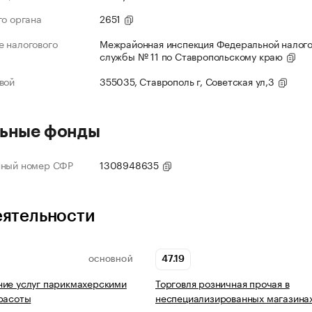
го органа
2651
 налогового
Межрайонная инспекция Федеральной налог
службы № 11 по Ставропольскому краю
вой
355035, Ставрополь г, Советская ул,3
ьные фонды
нный номер СФР
1308948635
еятельности
47.19
ОСНОВНОЙ
ие услуг парикмахерскими
Торговля розничная прочая в
расоты
неспециализированных магазина