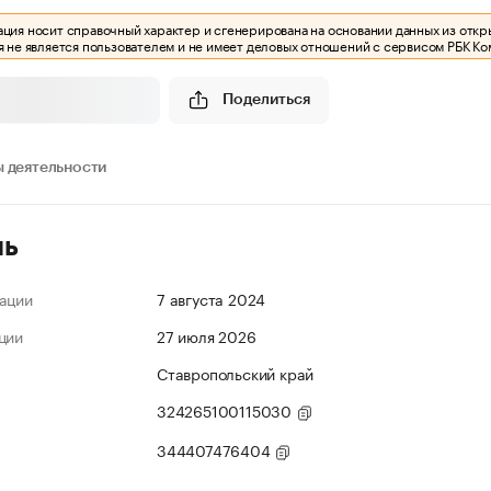
ия носит справочный характер и сгенерирована на основании данных из откр
 не является пользователем и не имеет деловых отношений с сервисом РБК Ко
Поделиться
 деятельности
ль
ации
7 августа 2024
ции
27 июля 2026
Ставропольский край
324265100115030
344407476404