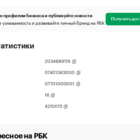
е профилем бизнеса и публикуйте новости
Получить дос
 узнаваемость и развивайте личный бренд на РБК
татистики
2034689119
07401363000
07701000001
16
4210015
есное на РБК