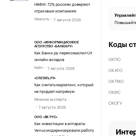
НАФИ: 72% россиян доверяют
страховым компаниям
Управляйт
Новость
7 августа 2026
Повышайте
ООО «ИНФОРМАЦИОННОЕ
Коды с
АГЕНТСТВО «БАНКИ.РУ»
Как Банки.ру переосмыслил UX
ОКПО
онлайн-вкладов
Кейс
7 августа 2026
ОКАТО
«СЛЕТАТЬ.РУ»
ОКТМО
Как считать маркетинг, который
не продает напрямую
ОКФС
Мнение эксперта
ОКОГУ
7 августа 2026
ООО «ВК РУС»
Как инвестиции в аппараты
Venus модернизировали работу
Интер