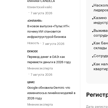
клиники CANDELA
Насколь
Клиентский кейс
лидеро
7 августа 2026
Казино
индуст
«ОНЛАНТА»
В новом выпуске «Пульс ИТ»:
Выжива
почему ИИ становится
сотруд
инфраструктурой бизнеса
Как бан
Новость
7 августа 2026
склады
EXNODE
Сотрудн
Перевод денег в ОАЭ: как
перевести деньги в 2026 году
Как нал
кварти
Мнение эксперта
7 августа 2026
ЦНИС
Google обновила Gemini: что
изменилось в линейке моделей в
Регист
2026 году
Мнение эксперта
Дата регистр