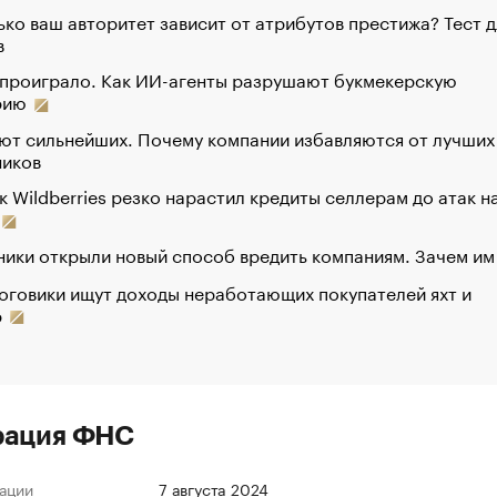
ко ваш авторитет зависит от атрибутов престижа? Тест д
в
 проиграло. Как ИИ-агенты разрушают букмекерскую
рию
ют сильнейших. Почему компании избавляются от лучших
ников
к Wildberries резко нарастил кредиты селлерам до атак н
ики открыли новый способ вредить компаниям. Зачем им
оговики ищут доходы неработающих покупателей яхт и
р
рация ФНС
ации
7 августа 2024