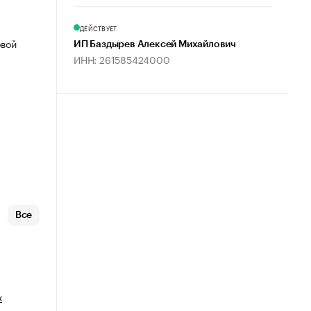
ДЕЙСТВУЕТ
овой
ИП Баздырев Алексей Михайлович
ИНН: 261585424000
Все
х