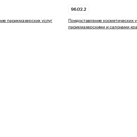
96.02.2
ие парикмахерских услуг
Предоставление косметических у
парикмахерскими и салонами кр