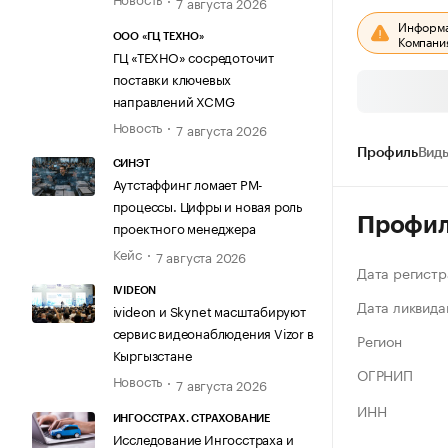
7 августа 2026
Информац
ООО «ГЦ ТЕХНО»
Компания
ГЦ «ТЕХНО» сосредоточит
поставки ключевых
направлений XCMG
Новость
7 августа 2026
Профиль
Виды
СИНЭТ
Аутстаффинг ломает PM-
процессы. Цифры и новая роль
Профи
проектного менеджера
Кейс
7 августа 2026
Дата регистр
IVIDEON
Дата ликвида
ivideon и Skynet масштабируют
сервис видеонаблюдения Vizor в
Регион
Кыргызстане
ОГРНИП
Новость
7 августа 2026
ИНН
ИНГОССТРАХ. СТРАХОВАНИЕ
Исследование Ингосстраха и