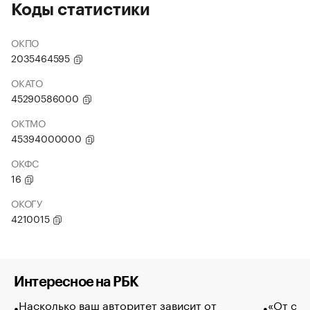
Коды статистики
ОКПО
2035464595
ОКАТО
45290586000
ОКТМО
45394000000
ОКФС
16
ОКОГУ
4210015
Интересное на РБК
Насколько ваш авторитет зависит от
«От спо