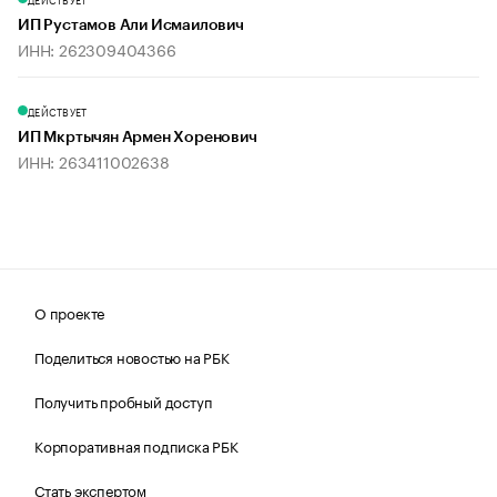
ИП Рустамов Али Исмаилович
ИНН: 262309404366
ДЕЙСТВУЕТ
ИП Мкртычян Армен Хоренович
ИНН: 263411002638
О проекте
Поделиться новостью на РБК
Получить пробный доступ
Корпоративная подписка РБК
Стать экспертом