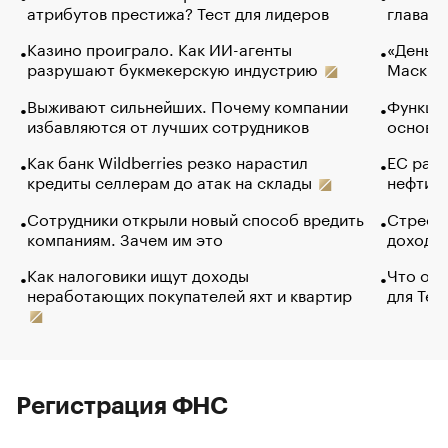
атрибутов престижа? Тест для лидеров
глава к
Казино проиграло. Как ИИ-агенты
«Деньги
разрушают букмекерскую индустрию
Маск в 
Выживают сильнейших. Почему компании
Функции
избавляются от лучших сотрудников
основ э
Как банк Wildberries резко нарастил
ЕС раз
кредиты селлерам до атак на склады
нефти —
Сотрудники открыли новый способ вредить
Стресс 
компаниям. Зачем им это
доходов
Как налоговики ищут доходы
Что обв
неработающих покупателей яхт и квартир
для Tel
Регистрация ФНС