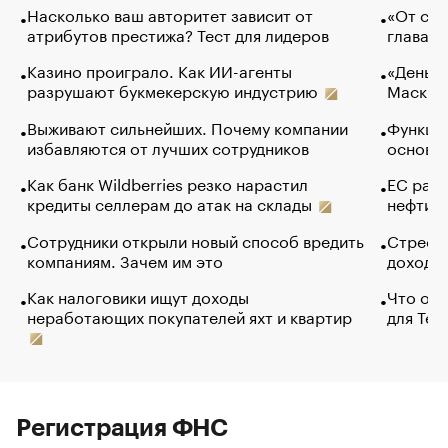
Насколько ваш авторитет зависит от
«От спо
атрибутов престижа? Тест для лидеров
глава к
Казино проиграло. Как ИИ-агенты
«Деньги
разрушают букмекерскую индустрию
Маск в 
Выживают сильнейших. Почему компании
Функции
избавляются от лучших сотрудников
основ э
Как банк Wildberries резко нарастил
ЕС раз
кредиты селлерам до атак на склады
нефти —
Сотрудники открыли новый способ вредить
Стресс 
компаниям. Зачем им это
доходов
Как налоговики ищут доходы
Что обв
неработающих покупателей яхт и квартир
для Tel
Регистрация ФНС