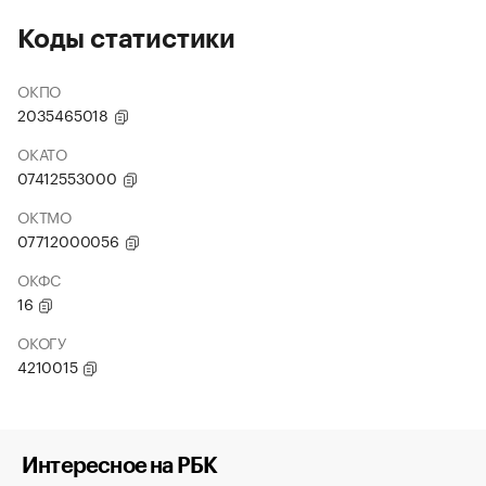
Коды статистики
ОКПО
2035465018
ОКАТО
07412553000
ОКТМО
07712000056
ОКФС
16
ОКОГУ
4210015
Интересное на РБК