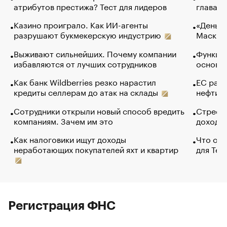
атрибутов престижа? Тест для лидеров
глава к
Казино проиграло. Как ИИ-агенты
«Деньги
разрушают букмекерскую индустрию
Маск в 
Выживают сильнейших. Почему компании
Функции
избавляются от лучших сотрудников
основ э
Как банк Wildberries резко нарастил
ЕС раз
кредиты селлерам до атак на склады
нефти —
Сотрудники открыли новый способ вредить
Стресс 
компаниям. Зачем им это
доходов
Как налоговики ищут доходы
Что обв
неработающих покупателей яхт и квартир
для Tel
Регистрация ФНС