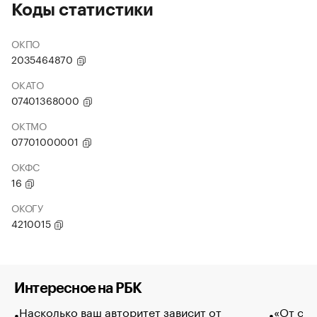
Коды статистики
ОКПО
2035464870
ОКАТО
07401368000
ОКТМО
07701000001
ОКФС
16
ОКОГУ
4210015
Интересное на РБК
Насколько ваш авторитет зависит от
«От спо