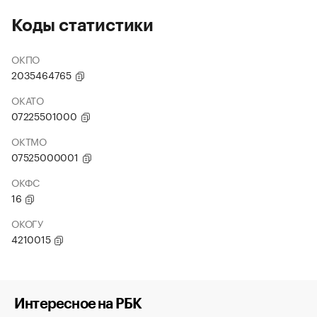
Коды статистики
ОКПО
2035464765
ОКАТО
07225501000
ОКТМО
07525000001
ОКФС
16
ОКОГУ
4210015
Интересное на РБК