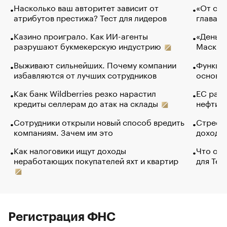
Насколько ваш авторитет зависит от
«От спо
атрибутов престижа? Тест для лидеров
глава к
Казино проиграло. Как ИИ-агенты
«Деньги
разрушают букмекерскую индустрию
Маск в 
Выживают сильнейших. Почему компании
Функции
избавляются от лучших сотрудников
основ э
Как банк Wildberries резко нарастил
ЕС раз
кредиты селлерам до атак на склады
нефти —
Сотрудники открыли новый способ вредить
Стресс 
компаниям. Зачем им это
доходов
Как налоговики ищут доходы
Что обв
неработающих покупателей яхт и квартир
для Tel
Регистрация ФНС