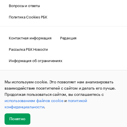
Вопросы и ответы
Политика Cookies РБК
Контактная информация
Редакция
Рассылка РБК Новости
Информация об ограничениях
Правовая информация
О соблюдении авторских прав
Мы используем cookie. Это позволяет нам анализировать
© АО «РОСБИЗНЕСКОНСАЛТИНГ»,
1995–2026.
Сообщения
и материалы информационного агентства «РБК»
взаимодействие посетителей с сайтом и делать его лучше.
(зарегистрировано Федеральной службой по надзору в сфере
Продолжая пользоваться сайтом, вы соглашаетесь с
связи, информационных технологий и массовых
использованием файлов cookie
и
политикой
коммуникаций (Роскомнадзор) 09.12.2015 за номером ИА
№ФС77-63848) сопровождаются пометкой «РБК». Отдельные
конфиденциальности
.
публикации могут содержать информацию,
не предназначенную для пользователей
до 18 лет.
companycardsfeedback@rbc.ru
Понятно
Добавить