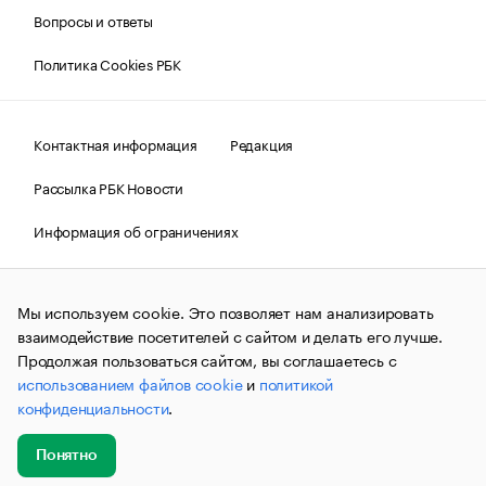
Вопросы и ответы
Политика Cookies РБК
Контактная информация
Редакция
Рассылка РБК Новости
Информация об ограничениях
Правовая информация
О соблюдении авторских прав
Мы используем cookie. Это позволяет нам анализировать
© АО «РОСБИЗНЕСКОНСАЛТИНГ»,
1995–2026.
Сообщения
и материалы информационного агентства «РБК»
взаимодействие посетителей с сайтом и делать его лучше.
(зарегистрировано Федеральной службой по надзору в сфере
Продолжая пользоваться сайтом, вы соглашаетесь с
связи, информационных технологий и массовых
использованием файлов cookie
и
политикой
коммуникаций (Роскомнадзор) 09.12.2015 за номером ИА
№ФС77-63848) сопровождаются пометкой «РБК». Отдельные
конфиденциальности
.
публикации могут содержать информацию,
не предназначенную для пользователей
до 18 лет.
companycardsfeedback@rbc.ru
Понятно
Добавить