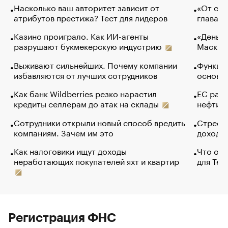
Насколько ваш авторитет зависит от
«От спо
атрибутов престижа? Тест для лидеров
глава к
Казино проиграло. Как ИИ-агенты
«Деньги
разрушают букмекерскую индустрию
Маск в 
Выживают сильнейших. Почему компании
Функции
избавляются от лучших сотрудников
основ э
Как банк Wildberries резко нарастил
ЕС раз
кредиты селлерам до атак на склады
нефти —
Сотрудники открыли новый способ вредить
Стресс 
компаниям. Зачем им это
доходов
Как налоговики ищут доходы
Что обв
неработающих покупателей яхт и квартир
для Tel
Регистрация ФНС