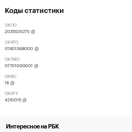
Коды статистики
ОКПО
2035530275
ОКАТО
07401368000
ОКТМО
07701000001
ОКФС
16
ОКОГУ
4210015
Интересное на РБК