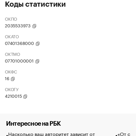
Коды статистики
ОКПО
2035533973
ОКАТО
07401368000
ОКТМО
07701000001
ОКФС
16
ОКОГУ
4210015
Интересное на РБК
Насколько ваш авторитет зависит от
«От спо