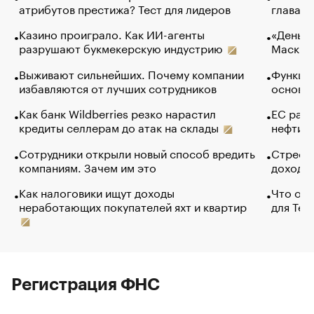
атрибутов престижа? Тест для лидеров
глава к
Казино проиграло. Как ИИ-агенты
«Деньги
разрушают букмекерскую индустрию
Маск в 
Выживают сильнейших. Почему компании
Функции
избавляются от лучших сотрудников
основ э
Как банк Wildberries резко нарастил
ЕС раз
кредиты селлерам до атак на склады
нефти —
Сотрудники открыли новый способ вредить
Стресс 
компаниям. Зачем им это
доходов
Как налоговики ищут доходы
Что обв
неработающих покупателей яхт и квартир
для Tel
Регистрация ФНС