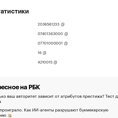
татистики
2036561233
07401363000
07701000001
16
4210015
есное на РБК
ко ваш авторитет зависит от атрибутов престижа? Тест д
в
 проиграло. Как ИИ-агенты разрушают букмекерскую
рию