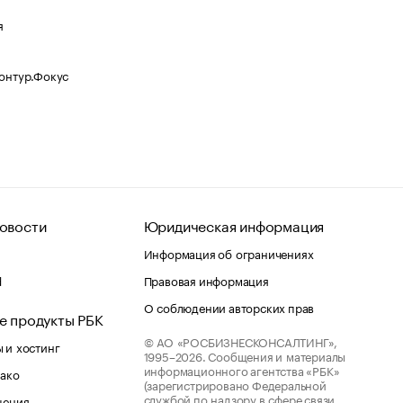
я
Контур.Фокус
овости
Юридическая информация
Информация об ограничениях
d
Правовая информация
О соблюдении авторских прав
е продукты РБК
© АО «РОСБИЗНЕСКОНСАЛТИНГ»,
 и хостинг
1995–2026.
Сообщения и материалы
информационного агентства «РБК»
лако
(зарегистрировано Федеральной
службой по надзору в сфере связи,
шения