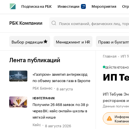
Подписка на РБК
Инвестиции
Мероприятия
Отр
Спорт
Школа управления РБК
РБК Образование
РБ
РБК Компании
Город
Стиль
Крипто
РБК Бизнес-среда
Дискусси
Выбор редакции
Менеджмент и HR
Право и бухгал
Спецпроекты СПб
Конференции СПб
Спецпроекты
Главная
ИП Т
Технологии и медиа
Финансы
Рынок наличной валют
Лента публикаций
ДЕЙСТВУЕТ
ОБНО
«Газпром» заметил антирекорд
ИП Т
по объему запасов газа в Европе
РБК Бизнес
8 августа
ИП Тебуев Эн
ресторанов и
НЕФТЕТРАФИК
Получили 26 468 заявок по 38 р
Данные получен
через ВК: кейс онлайн-школы в
Информац
мягкой нише
Компания
Кейс
8 августа 2026