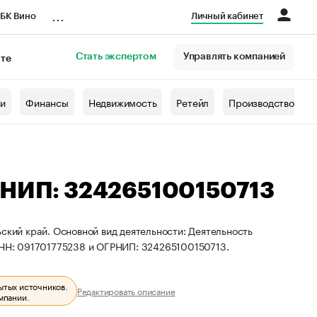
...
БК Вино
Личный кабинет
Стать экспертом
Управлять компанией
кте
азета
жи
Финансы
Недвижимость
Ретейл
Производство
РНИП: 324265100150713
ский край. Основной вид деятельности: Деятельность
 ИНН: 091701775238 и ОГРНИП: 324265100150713.
ытых источников.
Редактировать описание
мпании.