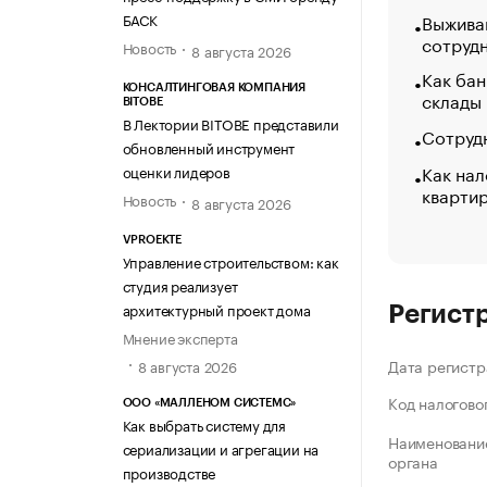
БАСК
Выжива
сотруд
Новость
8 августа 2026
Как бан
КОНСАЛТИНГОВАЯ КОМПАНИЯ
склады
BITOBE
В Лектории BITOBE представили
Сотрудн
обновленный инструмент
Как нал
оценки лидеров
кварти
Новость
8 августа 2026
VPROEKTE
Управление строительством: как
студия реализует
архитектурный проект дома
Регист
Мнение эксперта
Дата регистр
8 августа 2026
Код налогово
ООО «МАЛЛЕНОМ СИСТЕМС»
Как выбрать систему для
Наименование
сериализации и агрегации на
органа
производстве