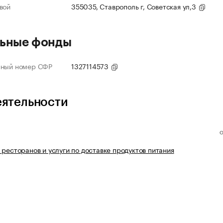
вой
355035, Ставрополь г, Советская ул,3
ьные фонды
нный номер СФР
1327114573
еятельности
 ресторанов и услуги по доставке продуктов питания