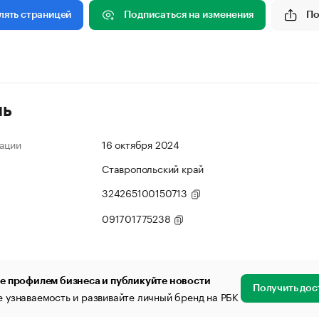
Подписаться на изменения
По
лять страницей
ль
ации
16 октября 2024
Ставропольский край
324265100150713
091701775238
е профилем бизнеса и публикуйте новости
Получить дос
 узнаваемость и развивайте личный бренд на РБК