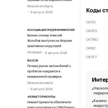
Мнение эксперта
Коды с
8 августа 2026
ОКПО
ОКАТО
АССОЦИАЦИЯ ПРЕДПРИНИМАТЕЛЕЙ
Бизнес-спикер Алексей
ОКТМО
Жолобов выступил на Форуме
креативных индустрий
ОКФС
Интервью
8 августа 2026
ОКОГУ
RULIZOR
Почему рынок автомобилей с
пробегом нуждается в
независимой проверке
Интер
Мнение эксперта
Насколь
8 августа 2026
лидеро
«НОВЫЕ ГОРИЗОНТЫ»
Казино
Новые Горизонты обеспечили
индуст
пресс-поддержку в СМИ бренду