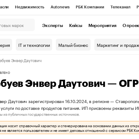
асли
Недвижимость
Autonews
РБК Компании
Телеканал
Р
К Курсы
РБК Life
Тренды
Визионеры
Национальные проекты
Эксперты
Кейсы
Мероприятия
О прое
онный клуб
Исследования
Кредитные рейтинги
Франшизы
Г
терия
IT и технологии
Малый бизнес
Маркетинг и прода
Проверка контрагентов
Политика
Экономика
Бизнес
ебуев Энвер Даутович
ы
ВЛЕНО
ебуев Энвер Даутович — ОГ
вер Даутович зарегистрирован 16.10.2024, в регионе — Ставрополь
 услуги по доставке продуктов питания. ИП присвоены реквизиты
ы из публичных государственных источников.
ия носит справочный характер и сгенерирована на основании данных из откр
 не является пользователем и не имеет деловых отношений с сервисом РБК Ко