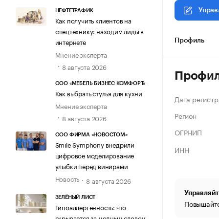
Управ
НЕФТЕТРАФИК
Как получить клиентов на
спецтехнику: находим лиды в
интернете
Профиль
Мнение эксперта
8 августа 2026
Профи
ООО «МЕБЕЛЬ БИЗНЕС КОМФОРТ»
Как выбрать стулья для кухни
Дата регистр
Мнение эксперта
Регион
8 августа 2026
ОГРНИП
ООО ФИРМА «НОВОСТОМ»
Smile Symphony внедрили
ИНН
цифровое моделирование
улыбки перед винирами
Новость
8 августа 2026
Управляйт
ЗЕЛЁНЫЙ ЛИСТ
Повышайте
Гипоаллергенность: что
скрывается за модным словом