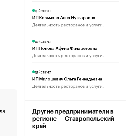
ДЕЙСТВУЕТ
ИП Козьмова Анна Нугзаровна
Деятельность ресторанов и услуги...
ДЕЙСТВУЕТ
ИП Попова Афина Филаретовна
Деятельность ресторанов и услуги...
ДЕЙСТВУЕТ
ИП Милошевич Ольга Геннадьевна
Деятельность ресторанов и услуги...
ля
«От спорта тело стареет иначе». Как живет глава ко
Другие предприниматели в
создавшей GTA
регионе — Ставропольский
«Деньги будут не нужны»: что рассказал Маск в инт
край
Economist