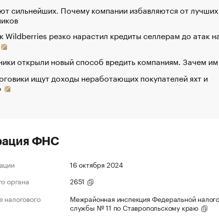
ют сильнейших. Почему компании избавляются от лучших
ников
к Wildberries резко нарастил кредиты селлерам до атак н
ики открыли новый способ вредить компаниям. Зачем им
оговики ищут доходы неработающих покупателей яхт и
р
рация ФНС
ации
16 октября 2024
го органа
2651
 налогового
Межрайонная инспекция Федеральной налог
службы № 11 по Ставропольскому краю