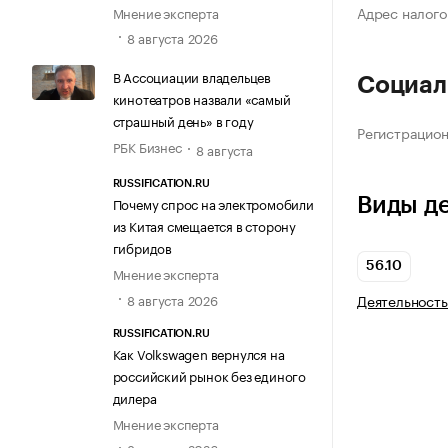
Адрес налого
Мнение эксперта
8 августа 2026
В Ассоциации владельцев
Социал
кинотеатров назвали «самый
страшный день» в году
Регистрацио
РБК Бизнес
8 августа
RUSSIFICATION.RU
Виды д
Почему спрос на электромобили
из Китая смещается в сторону
гибридов
56.10
Мнение эксперта
8 августа 2026
Деятельность
RUSSIFICATION.RU
Как Volkswagen вернулся на
российский рынок без единого
дилера
Мнение эксперта