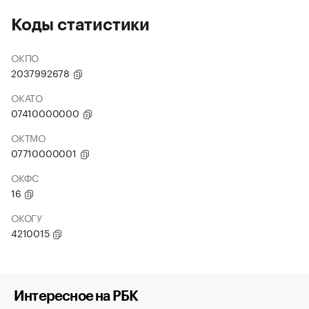
Коды статистики
ОКПО
2037992678
ОКАТО
07410000000
ОКТМО
07710000001
ОКФС
16
ОКОГУ
4210015
Интересное на РБК