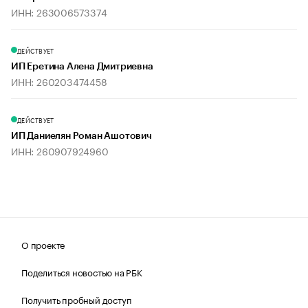
ИНН: 263006573374
ДЕЙСТВУЕТ
ИП Еретина Алена Дмитриевна
ИНН: 260203474458
ДЕЙСТВУЕТ
ИП Даниелян Роман Ашотович
ИНН: 260907924960
О проекте
Поделиться новостью на РБК
Получить пробный доступ