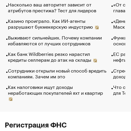
Насколько ваш авторитет зависит от
«От спо
атрибутов престижа? Тест для лидеров
глава к
Казино проиграло. Как ИИ-агенты
«Деньги
разрушают букмекерскую индустрию
Маск в 
Выживают сильнейших. Почему компании
Функции
избавляются от лучших сотрудников
основ э
Как банк Wildberries резко нарастил
ЕС раз
кредиты селлерам до атак на склады
нефти —
Сотрудники открыли новый способ вредить
Стресс 
компаниям. Зачем им это
доходов
Как налоговики ищут доходы
Что обв
неработающих покупателей яхт и квартир
для Tel
Регистрация ФНС