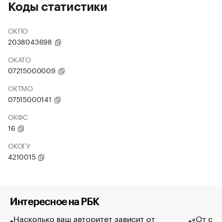
Коды статистики
ОКПО
2038043698
ОКАТО
07215000009
ОКТМО
07515000141
ОКФС
16
ОКОГУ
4210015
Интересное на РБК
Насколько ваш авторитет зависит от
«От спо