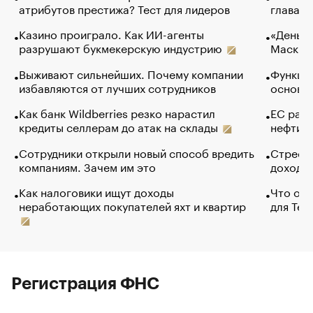
атрибутов престижа? Тест для лидеров
глава к
Казино проиграло. Как ИИ-агенты
«Деньги
разрушают букмекерскую индустрию
Маск в 
Выживают сильнейших. Почему компании
Функции
избавляются от лучших сотрудников
основ э
Как банк Wildberries резко нарастил
ЕС раз
кредиты селлерам до атак на склады
нефти —
Сотрудники открыли новый способ вредить
Стресс 
компаниям. Зачем им это
доходов
Как налоговики ищут доходы
Что обв
неработающих покупателей яхт и квартир
для Tel
Регистрация ФНС