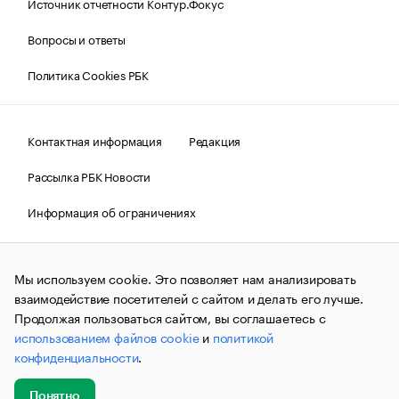
Источник отчетности Контур.Фокус
Вопросы и ответы
Политика Cookies РБК
Контактная информация
Редакция
Рассылка РБК Новости
Информация об ограничениях
Правовая информация
О соблюдении авторских прав
Мы используем cookie. Это позволяет нам анализировать
© АО «РОСБИЗНЕСКОНСАЛТИНГ»,
1995–2026.
Сообщения
и материалы информационного агентства «РБК»
взаимодействие посетителей с сайтом и делать его лучше.
(зарегистрировано Федеральной службой по надзору в сфере
Продолжая пользоваться сайтом, вы соглашаетесь с
связи, информационных технологий и массовых
использованием файлов cookie
и
политикой
коммуникаций (Роскомнадзор) 09.12.2015 за номером ИА
№ФС77-63848) сопровождаются пометкой «РБК». Отдельные
конфиденциальности
.
публикации могут содержать информацию,
не предназначенную для пользователей
до 18 лет.
companycardsfeedback@rbc.ru
Понятно