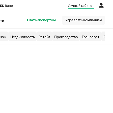
БК Вино
Личный кабинет
Город
Стать экспертом
Управлять компанией
кте
нсы
Недвижимость
Ретейл
Производство
Транспорт
Образ