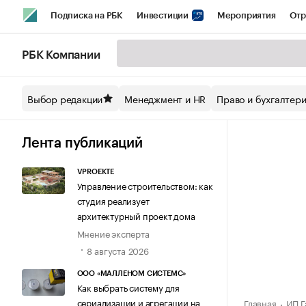
Подписка на РБК
Инвестиции
Мероприятия
Отр
Спорт
Школа управления РБК
РБК Образование
РБ
РБК Компании
Стиль
Крипто
РБК Бизнес-среда
Дискуссионный кл
Выбор редакции
Менеджмент и HR
Право и бухгалтер
Спецпроекты СПб
Конференции СПб
Спецпроекты
Технологии и медиа
Финансы
Рынок наличной валют
Лента публикаций
VPROEKTE
Управление строительством: как
студия реализует
архитектурный проект дома
Мнение эксперта
8 августа 2026
ООО «МАЛЛЕНОМ СИСТЕМС»
Как выбрать систему для
сериализации и агрегации на
Главная
ИП Г