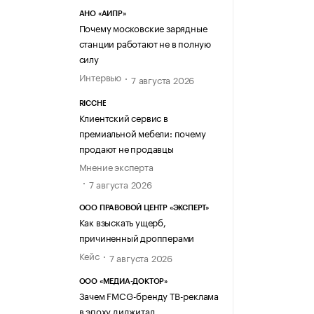
АНО «АИПР»
Почему московские зарядные
станции работают не в полную
силу
Интервью
7 августа 2026
RICCHE
Клиентский сервис в
премиальной мебели: почему
продают не продавцы
Мнение эксперта
7 августа 2026
ООО ПРАВОВОЙ ЦЕНТР «ЭКСПЕРТ»
Как взыскать ущерб,
причиненный дропперами
Кейс
7 августа 2026
ООО «МЕДИА-ДОКТОР»
Зачем FMCG-бренду ТВ-реклама
в эпоху диджитал