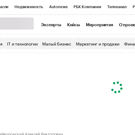
асли
Недвижимость
Autonews
РБК Компании
Телеканал
Р
К Курсы
РБК Life
Тренды
Визионеры
Национальные проекты
Эксперты
Кейсы
Мероприятия
О прое
уб
Исследования
Кредитные рейтинги
Франшизы
Газета
ия
IT и технологии
Малый бизнес
Маркетинг и продажи
Фина
Проверка контрагентов
Политика
Экономика
Бизнес
ы
айворонский Алексей Викторович