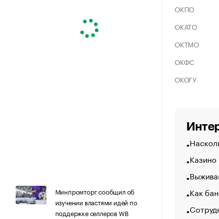
ОКПО
ОКАТО
ОКТМО
ОКФС
ОКОГУ
Интер
Насколь
Казино
Выжива
Как бан
Минпромторг сообщил об
изучении властями идей по
Сотрудн
поддержке селлеров WB