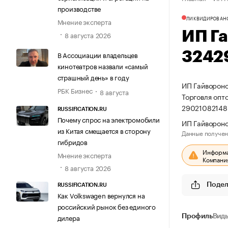
производстве
ЛИКВИДИРОВАН
Мнение эксперта
ИП Г
8 августа 2026
3242
В Ассоциации владельцев
кинотеатров назвали «самый
страшный день» в году
ИП Гайворонс
РБК Бизнес
8 августа
Торговля опт
29021082148
RUSSIFICATION.RU
Почему спрос на электромобили
ИП Гайворонс
из Китая смещается в сторону
Данные получен
гибридов
Информац
Мнение эксперта
Компания
8 августа 2026
Подел
RUSSIFICATION.RU
Как Volkswagen вернулся на
российский рынок без единого
дилера
Профиль
Виды