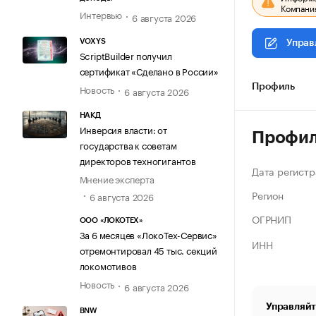
Компания
Интервью
6 августа 2026
VOXYS
Управ
ScriptBuilder получил
сертификат «Сделано в России»
Новость
Профиль
6 августа 2026
НАКД
Инверсия власти: от
Профи
государства к советам
директоров техногигантов
Дата регистр
Мнение эксперта
Регион
6 августа 2026
ОГРНИП
ООО «ЛОКОТЕХ»
За 6 месяцев «ЛокоТех-Сервис»
ИНН
отремонтировал 45 тыс. секций
локомотивов
Новость
6 августа 2026
Управляйт
BNW