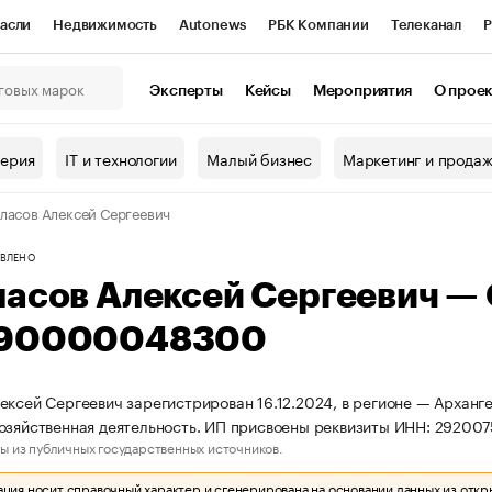
асли
Недвижимость
Autonews
РБК Компании
Телеканал
Р
К Курсы
РБК Life
Тренды
Визионеры
Национальные проекты
Эксперты
Кейсы
Мероприятия
О прое
онный клуб
Исследования
Кредитные рейтинги
Франшизы
Г
терия
IT и технологии
Малый бизнес
Маркетинг и прода
Проверка контрагентов
Политика
Экономика
Бизнес
ласов Алексей Сергеевич
ы
ВЛЕНО
ласов Алексей Сергеевич —
90000048300
ексей Сергеевич зарегистрирован 16.12.2024, в регионе — Арханге
хозяйственная деятельность. ИП присвоены реквизиты ИНН: 292
ы из публичных государственных источников.
ия носит справочный характер и сгенерирована на основании данных из откр