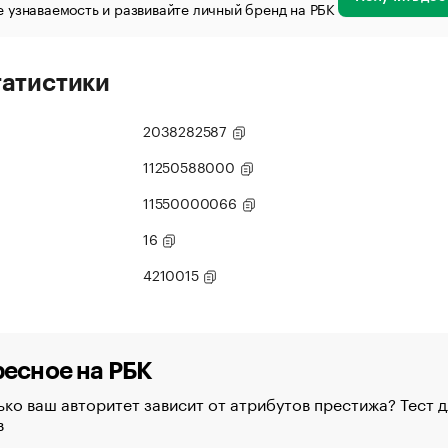
 узнаваемость и развивайте личный бренд на РБК
татистики
2038282587
11250588000
11550000066
16
4210015
есное на РБК
ко ваш авторитет зависит от атрибутов престижа? Тест д
в