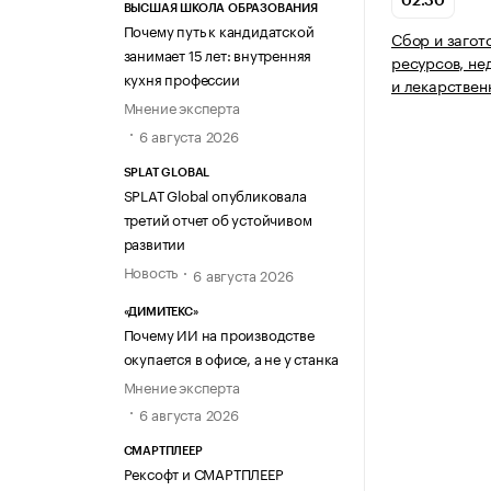
02.30
ВЫСШАЯ ШКОЛА ОБРАЗОВАНИЯ
Почему путь к кандидатской
Сбор и загот
занимает 15 лет: внутренняя
ресурсов, не
кухня профессии
и лекарствен
Мнение эксперта
6 августа 2026
SPLAT GLOBAL
SPLAT Global опубликовала
третий отчет об устойчивом
развитии
Новость
6 августа 2026
«ДИМИТЕКС»
Почему ИИ на производстве
окупается в офисе, а не у станка
Мнение эксперта
6 августа 2026
СМАРТПЛЕЕР
Рексофт и СМАРТПЛЕЕР