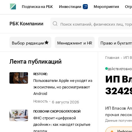
Подписка на РБК
Инвестиции
Мероприятия
Отр
Спорт
Школа управления РБК
РБК Образование
РБ
РБК Компании
Город
Стиль
Крипто
РБК Бизнес-среда
Дискусси
Выбор редакции
Менеджмент и HR
Право и бухгал
Спецпроекты СПб
Конференции СПб
Спецпроекты
Главная
ИП В
Технологии и медиа
Финансы
Рынок наличной валют
Лента публикаций
ДЕЙСТВУЕТ
ОБНО
RESTORE:
ИП В
Пользователи Apple не уходят из
экосистемы, но рассматривают
3242
Android
Новость
6 августа 2026
ИП Власов Ал
ПОЗВОНИ СКОРОБОГАТОВОЙ
прочая лесо
ФНС строит «цифровой
Данные получен
двойник»: как находят скрытые
доходы
Информац