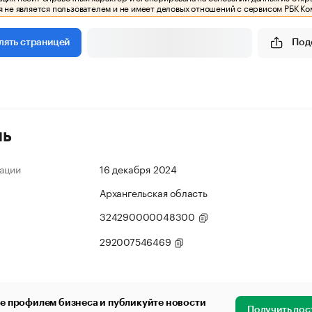
 не является пользователем и не имеет деловых отношений с сервисом РБК Ко
Под
лять страницей
ль
ации
16 декабря 2024
Архангельская область
324290000048300
292007546469
е профилем бизнеса и публикуйте новости
Получить дос