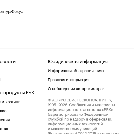
Контур.Фокус
овости
Юридическая информация
Информация об ограничениях
d
Правовая информация
О соблюдении авторских прав
е продукты РБК
© АО «РОСБИЗНЕСКОНСАЛТИНГ»,
 и хостинг
1995–2026.
Сообщения и материалы
информационного агентства «РБК»
лако
(зарегистрировано Федеральной
службой по надзору в сфере связи,
шения
информационных технологий
ства
и массовых коммуникаций
(Роскомнадзор) 09.12.2015 за номером