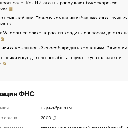
 проиграло. Как ИИ-агенты разрушают букмекерскую
рию
ют сильнейших. Почему компании избавляются от лучших
ников
к Wildberries резко нарастил кредиты селлерам до атак н
ики открыли новый способ вредить компаниям. Зачем им
оговики ищут доходы неработающих покупателей яхт и
р
рация ФНС
ации
16 декабря 2024
го органа
2900
 налогового
Управление Федеральной налоговой службы 