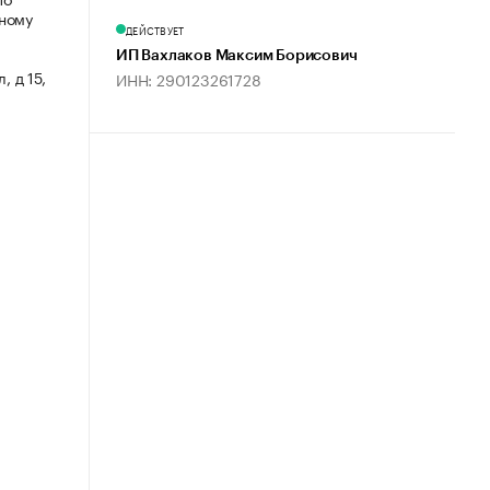
мному
ДЕЙСТВУЕТ
ИП Вахлаков Максим Борисович
, д 15,
ИНН: 290123261728