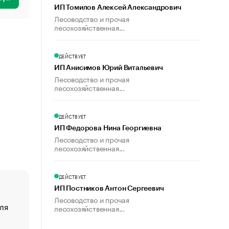
ИП Томилов Алексей Александрович
Лесоводство и прочая
лесохозяйственная...
ДЕЙСТВУЕТ
ИП Анисимов Юрий Витальевич
Лесоводство и прочая
лесохозяйственная...
ДЕЙСТВУЕТ
ИП Федорова Нина Георгиевна
Лесоводство и прочая
лесохозяйственная...
ДЕЙСТВУЕТ
ИП Постников Антон Сергеевич
Лесоводство и прочая
ля
«От спорта тело стареет иначе». Как живет глава ко
лесохозяйственная...
создавшей GTA