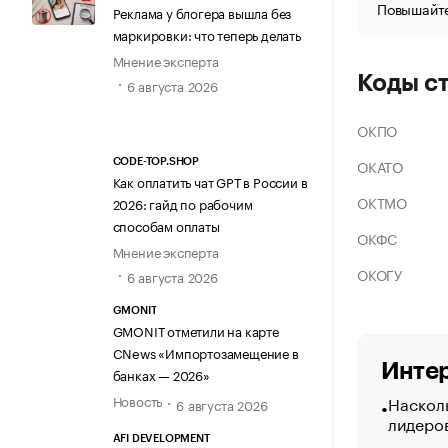
Повышайте
Реклама у блогера вышла без
маркировки: что теперь делать
Мнение эксперта
Коды с
6 августа 2026
ОКПО
ОКАТО
CODE-TOP.SHOP
Как оплатить чат GPT в России в
ОКТМО
2026: гайд по рабочим
способам оплаты
ОКФС
Мнение эксперта
ОКОГУ
6 августа 2026
GMONIT
GMONIT отметили на карте
CNews «Импортозамещение в
Интер
банках — 2026»
Насколь
Новость
6 августа 2026
лидеро
AFI DEVELOPMENT