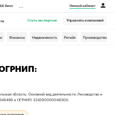
...
БК Вино
Личный кабинет
Стать экспертом
Управлять компанией
кте
азета
жи
Финансы
Недвижимость
Ретейл
Производство
 ОГРНИП:
льская область. Основной вид деятельности: Лесоводство и
007546469 и ОГРНИП: 324290000048300.
ытых источников.