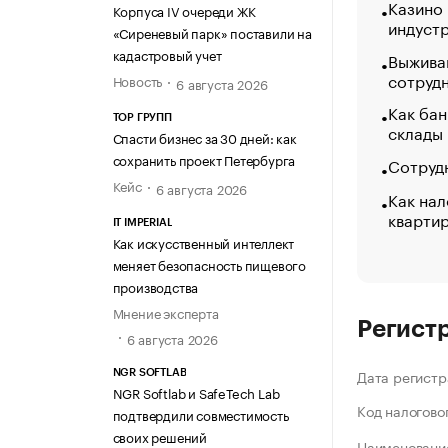
Казино
Корпуса IV очереди ЖК
индуст
«Сиреневый парк» поставили на
кадастровый учет
Выжива
сотруд
Новость
6 августа 2026
Как бан
ТОР ГРУПП
склады
Спасти бизнес за 30 дней: как
сохранить проект Петербурга
Сотрудн
Кейс
6 августа 2026
Как нал
кварти
IT IMPERIAL
Как искусственный интеллект
меняет безопасность пищевого
производства
Мнение эксперта
Регист
6 августа 2026
Дата регистр
NGR SOFTLAB
NGR Softlab и SafeTech Lab
Код налогово
подтвердили совместимость
своих решений
Наименование