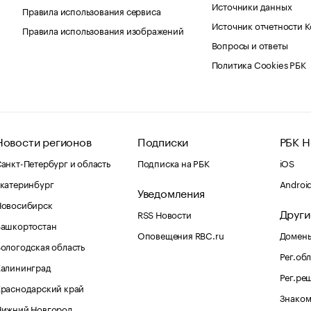
Источники данных
Правила использования сервиса
Источник отчетности 
Правила использования изображений
Вопросы и ответы
Политика Cookies РБК
Новости регионов
Подписки
РБК Н
анкт-Петербург и область
Подписка на РБК
iOS
катеринбург
Androi
Уведомления
Новосибирск
Други
RSS Новости
Башкортостан
Оповещения RBC.ru
Домены
ологодская область
Рег.об
Калининград
Рег.ре
раснодарский край
Знаком
Нижний Новгород