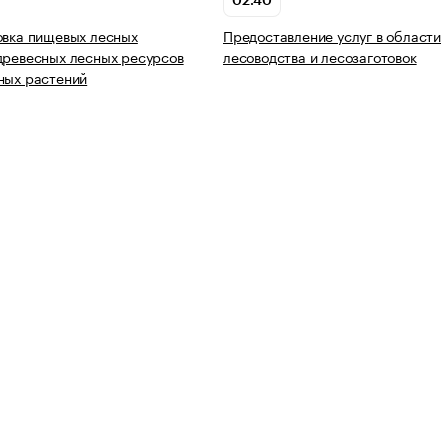
02.40
овка пищевых лесных
Предоставление услуг в области
древесных лесных ресурсов
лесоводства и лесозаготовок
ных растений