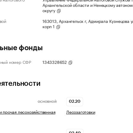
Архангельской области и Ненецкому автоно
округу
вой
163013, Архангельск г, Адмирала Кузнецова ул
корп 1
ьные фонды
нный номер СФР
1343328652
еятельности
02.20
ОСНОВНОЙ
и прочая лесохозяйственная
Лесозаготовки