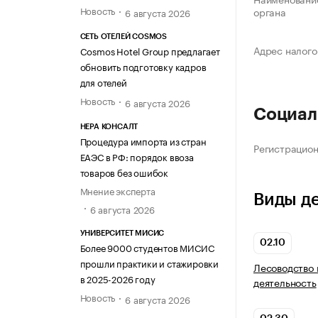
Новость
органа
6 августа 2026
СЕТЬ ОТЕЛЕЙ COSMOS
Адрес налого
Cosmos Hotel Group предлагает
обновить подготовку кадров
для отелей
Новость
6 августа 2026
Социал
НЕРА КОНСАЛТ
Процедура импорта из стран
Регистрацио
ЕАЭС в РФ: порядок ввоза
товаров без ошибок
Мнение эксперта
Виды д
6 августа 2026
УНИВЕРСИТЕТ МИСИС
02.10
Более 9000 студентов МИСИС
прошли практики и стажировки
Лесоводство 
в 2025-2026 году
деятельность
Новость
6 августа 2026