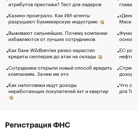
атрибутов престижа? Тест для лидеров
глава к
Казино проиграло. Как ИИ-агенты
«Деньги
разрушают букмекерскую индустрию
Маск в 
Выживают сильнейших. Почему компании
Функции
избавляются от лучших сотрудников
основ э
Как банк Wildberries резко нарастил
ЕС раз
кредиты селлерам до атак на склады
нефти —
Сотрудники открыли новый способ вредить
Стресс 
компаниям. Зачем им это
доходов
Как налоговики ищут доходы
Что обв
неработающих покупателей яхт и квартир
для Tel
Регистрация ФНС