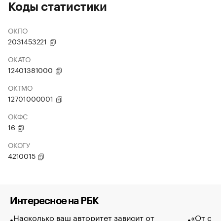
Коды статистики
ОКПО
2031453221
ОКАТО
12401381000
ОКТМО
12701000001
ОКФС
16
ОКОГУ
4210015
Интересное на РБК
Насколько ваш авторитет зависит от
«От спо