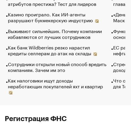
атрибутов престижа? Тест для лидеров
глава к
Казино проиграло. Как ИИ-агенты
«Деньги
разрушают букмекерскую индустрию
Маск в 
Выживают сильнейших. Почему компании
Функции
избавляются от лучших сотрудников
основ э
Как банк Wildberries резко нарастил
ЕС раз
кредиты селлерам до атак на склады
нефти —
Сотрудники открыли новый способ вредить
Стресс 
компаниям. Зачем им это
доходов
Как налоговики ищут доходы
Что обв
неработающих покупателей яхт и квартир
для Tel
Регистрация ФНС