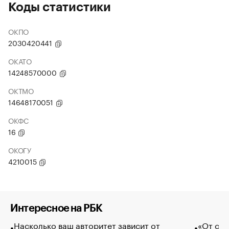
Коды статистики
ОКПО
2030420441
ОКАТО
14248570000
ОКТМО
14648170051
ОКФС
16
ОКОГУ
4210015
Интересное на РБК
Насколько ваш авторитет зависит от
«От спо