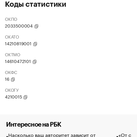
Коды статистики
ОКПО
2033500004
ОКАТО
14210819001
ОКТМО
14610472101
ОКФС
16
ОКОГУ
4210015
Интересное на РБК
Насколько ваш авторитет зависит от
«От спо