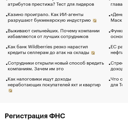
атрибутов престижа? Тест для лидеров
глава к
Казино проиграло. Как ИИ-агенты
«Деньги
разрушают букмекерскую индустрию
Маск в 
Выживают сильнейших. Почему компании
Функции
избавляются от лучших сотрудников
основ э
Как банк Wildberries резко нарастил
ЕС раз
кредиты селлерам до атак на склады
нефти —
Сотрудники открыли новый способ вредить
Стресс 
компаниям. Зачем им это
доходов
Как налоговики ищут доходы
Что обв
неработающих покупателей яхт и квартир
для Tel
Регистрация ФНС