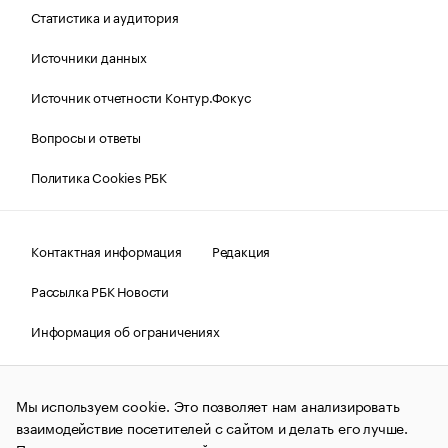
Статистика и аудитория
Источники данных
Источник отчетности Контур.Фокус
Вопросы и ответы
Политика Cookies РБК
Контактная информация
Редакция
Рассылка РБК Новости
Информация об ограничениях
Правовая информация
О соблюдении авторских прав
Мы используем cookie. Это позволяет нам анализировать
© АО «РОСБИЗНЕСКОНСАЛТИНГ»,
1995–2026.
Сообщения
и материалы информационного агентства «РБК»
взаимодействие посетителей с сайтом и делать его лучше.
(зарегистрировано Федеральной службой по надзору в сфере