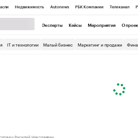
асли
Недвижимость
Autonews
РБК Компании
Телеканал
Р
К Курсы
РБК Life
Тренды
Визионеры
Национальные проекты
Эксперты
Кейсы
Мероприятия
О прое
уб
Исследования
Кредитные рейтинги
Франшизы
Газета
ия
IT и технологии
Малый бизнес
Маркетинг и продажи
Фина
Проверка контрагентов
Политика
Экономика
Бизнес
ы
оловаш Василий Николаевич