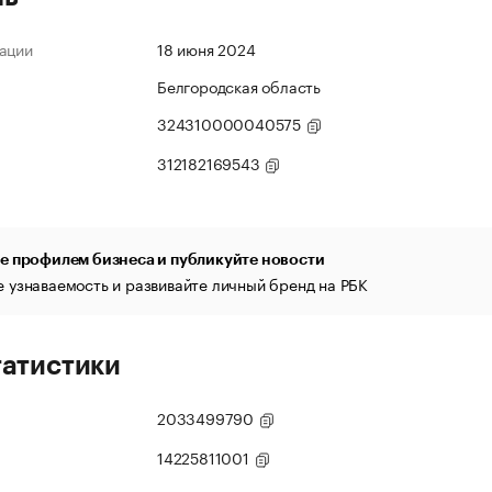
ации
18 июня 2024
Белгородская область
324310000040575
312182169543
е профилем бизнеса и публикуйте новости
 узнаваемость и развивайте личный бренд на РБК
татистики
2033499790
14225811001