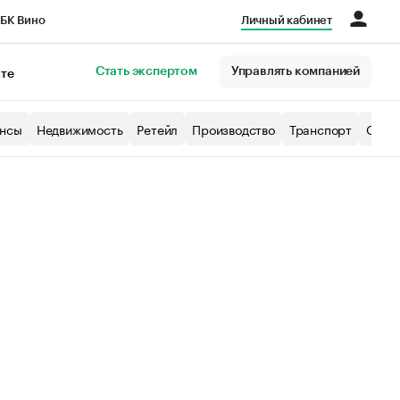
БК Вино
Личный кабинет
Город
Стать экспертом
Управлять компанией
кте
нсы
Недвижимость
Ретейл
Производство
Транспорт
Образ