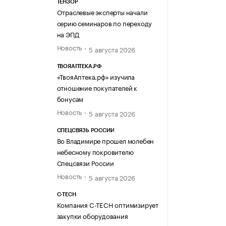
ТЕНЗОР
Отраслевые эксперты начали
серию семинаров по переходу
на ЭПД
Новость
5 августа 2026
ТВОЯАПТЕКА.РФ
«ТвояАптека.рф» изучила
отношение покупателей к
бонусам
Новость
5 августа 2026
СПЕЦСВЯЗЬ РОССИИ
Во Владимире прошел молебен
небесному покровителю
Спецсвязи России
Новость
5 августа 2026
C-TECH
Компания C-TECH оптимизирует
закупки оборудования