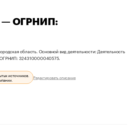
ч — ОГРНИП:
ородская область. Основной вид деятельности: Деятельность
 и ОГРНИП: 324310000040575.
ытых источников.
Редактировать описание
мпании.