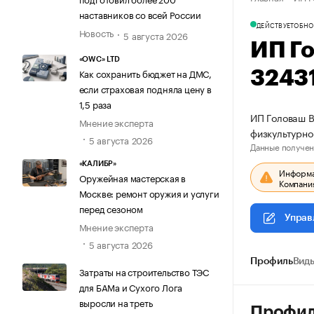
наставников со всей России
ДЕЙСТВУЕТ
ОБНО
Новость
5 августа 2026
ИП Г
«OWC» LTD
Как сохранить бюджет на ДМС,
3243
если страховая подняла цену в
1,5 раза
ИП Головаш В
Мнение эксперта
физкультурно
5 августа 2026
Данные получен
«КАЛИБР»
Информац
Оружейная мастерская в
Компания
Москве: ремонт оружия и услуги
перед сезоном
Управ
Мнение эксперта
5 августа 2026
Профиль
Виды
Затраты на строительство ТЭС
для БАМа и Сухого Лога
выросли на треть
Профи