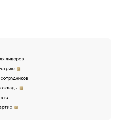
для лидеров
«От спор
дустрию
«Деньги 
 сотрудников
Функции 
на склады
 это
вартир