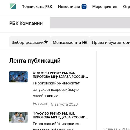
Подписка на РБК
Инвестиции
Мероприятия
Отр
Спорт
Школа управления РБК
РБК Образование
РБ
РБК Компании
Стиль
Крипто
РБК Бизнес-среда
Дискуссионный кл
Выбор редакции
Менеджмент и HR
Право и бухгалтер
Спецпроекты СПб
Конференции СПб
Спецпроекты
Технологии и медиа
Финансы
Рынок наличной валют
Лента публикаций
ФГАОУ ВО РНИМУ ИМ. Н.И.
ПИРОГОВА МИНЗДРАВА РОССИИ
(ПИРОГОВСКИЙ УНИВЕРСИТЕТ)
Пироговский Университет
запускает всероссийскую
онлайн-акцию
Новость
5 августа 2026
ФГАОУ ВО РНИМУ ИМ. Н.И.
ПИРОГОВА МИНЗДРАВА РОССИИ
(ПИРОГОВСКИЙ УНИВЕРСИТЕТ)
Пироговский Университет
Главная
ИП Г
подготовил более 200