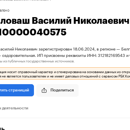
ВЛЕНО
оловаш Василий Николаеви
10000040575
асилий Николаевич зарегистрирован 18.06.2024, в регионе — Белг
- оздоровительная. ИП присвоены реквизиты ИНН: 312182169543
ы из публичных государственных источников.
ия носит справочный характер и сгенерирована на основании данных из откр
 не является пользователем и не имеет деловых отношений с сервисом РБК Ко
Поделиться
лять страницей
 деятельности
ль