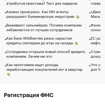
атрибутов престижа? Тест для лидеров
глава к
Казино проиграло. Как ИИ-агенты
«Деньги
разрушают букмекерскую индустрию
Маск в 
Выживают сильнейших. Почему компании
Функции
избавляются от лучших сотрудников
основ э
Как банк Wildberries резко нарастил
ЕС раз
кредиты селлерам до атак на склады
нефти —
Сотрудники открыли новый способ вредить
Стресс 
компаниям. Зачем им это
доходов
Как налоговики ищут доходы
Что обв
неработающих покупателей яхт и квартир
для Tel
Регистрация ФНС