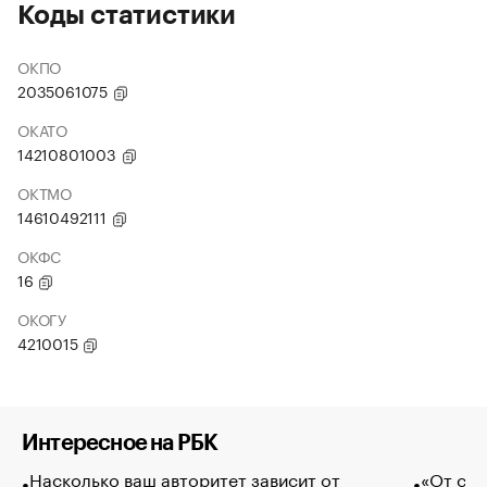
Коды статистики
ОКПО
2035061075
ОКАТО
14210801003
ОКТМО
14610492111
ОКФС
16
ОКОГУ
4210015
Интересное на РБК
Насколько ваш авторитет зависит от
«От спо