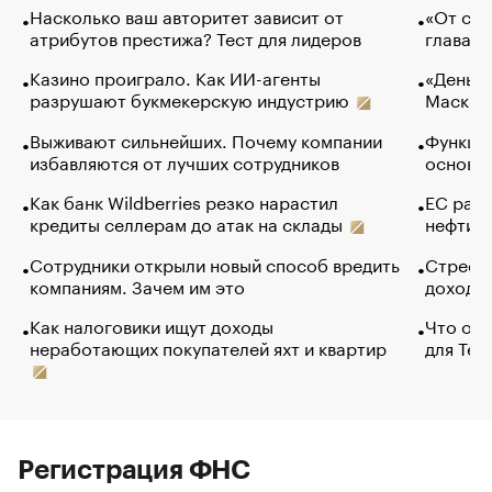
Насколько ваш авторитет зависит от
«От спо
атрибутов престижа? Тест для лидеров
глава к
Казино проиграло. Как ИИ-агенты
«Деньги
разрушают букмекерскую индустрию
Маск в 
Выживают сильнейших. Почему компании
Функции
избавляются от лучших сотрудников
основ э
Как банк Wildberries резко нарастил
ЕС раз
кредиты селлерам до атак на склады
нефти —
Сотрудники открыли новый способ вредить
Стресс 
компаниям. Зачем им это
доходов
Как налоговики ищут доходы
Что обв
неработающих покупателей яхт и квартир
для Tel
Регистрация ФНС