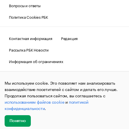
Вопросы и ответы
Политика Cookies РБК
Контактная информация
Редакция
Рассылка РБК Новости
Информация об ограничениях
Правовая информация
О соблюдении авторских прав
Мы используем cookie. Это позволяет нам анализировать
© АО «РОСБИЗНЕСКОНСАЛТИНГ»,
1995–2026.
Сообщения
и материалы информационного агентства «РБК»
взаимодействие посетителей с сайтом и делать его лучше.
(зарегистрировано Федеральной службой по надзору в сфере
Продолжая пользоваться сайтом, вы соглашаетесь с
связи, информационных технологий и массовых
использованием файлов cookie
и
политикой
коммуникаций (Роскомнадзор) 09.12.2015 за номером ИА
№ФС77-63848) сопровождаются пометкой «РБК». Отдельные
конфиденциальности
.
публикации могут содержать информацию,
не предназначенную для пользователей
до 18 лет.
companycardsfeedback@rbc.ru
Понятно
Добавить