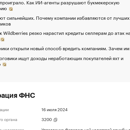
 проиграло. Как ИИ-агенты разрушают букмекерскую
рию
ют сильнейших. Почему компании избавляются от лучших
ников
к Wildberries резко нарастил кредиты селлерам до атак н
ики открыли новый способ вредить компаниям. Зачем им
оговики ищут доходы неработающих покупателей яхт и
р
рация ФНС
ации
16 июля 2024
го органа
3200
 налогового
Управление Федеральной налоговой службы 