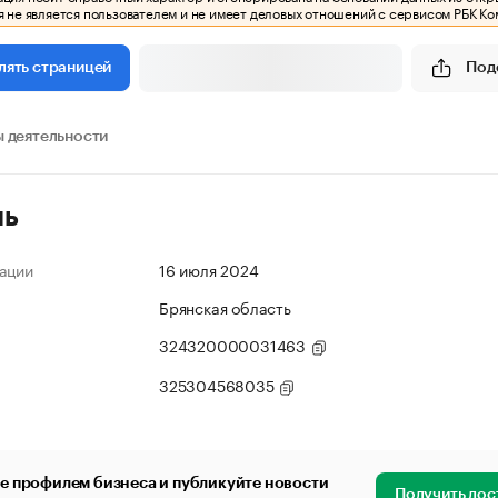
 не является пользователем и не имеет деловых отношений с сервисом РБК Ко
Под
лять страницей
 деятельности
ль
ации
16 июля 2024
Брянская область
324320000031463
325304568035
е профилем бизнеса и публикуйте новости
Получить дос