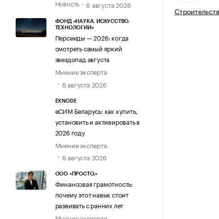
Новость
6 августа 2026
Строительств
ФОНД «НАУКА. ИСКУССТВО.
ТЕХНОЛОГИИ»
Персеиды — 2026: когда
смотреть самый яркий
звездопад августа
Мнение эксперта
6 августа 2026
EXNODE
еСИМ Беларусь: как купить,
установить и активировать в
2026 году
Мнение эксперта
6 августа 2026
ООО «ПРОСТО.»
Финансовая грамотность:
почему этот навык стоит
развивать с ранних лет
Мнение эксперта