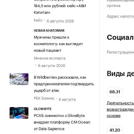
органа
194,5 млн рублей: кейс «АВИ
Кэпитал»
Адрес налого
Кейс
6 августа 2026
НОВАЯ АНАТОМИЯ
Мужчины пришли к
Социал
косметологу: как выглядит
новый пациент
Регистрацио
Мнение эксперта
6 августа 2026
Виды д
В Wildberries рассказали, как
предпринимателям подтвердить
ущерб от атак
68.31
РБК Бизнес
6 августа
Деятельность
вознагражден
GLOWBYTE
основе
РСХБ совместно с GlowByte
внедрил платформу CM Ocean
от Data Sapience
41.20