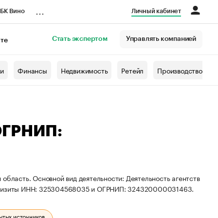
...
БК Вино
Личный кабинет
Стать экспертом
Управлять компанией
кте
азета
жи
Финансы
Недвижимость
Ретейл
Производство
ОГРНИП:
 область. Основной вид деятельности: Деятельность агентств
еквизиты ИНН: 325304568035 и ОГРНИП: 324320000031463.
ытых источников.