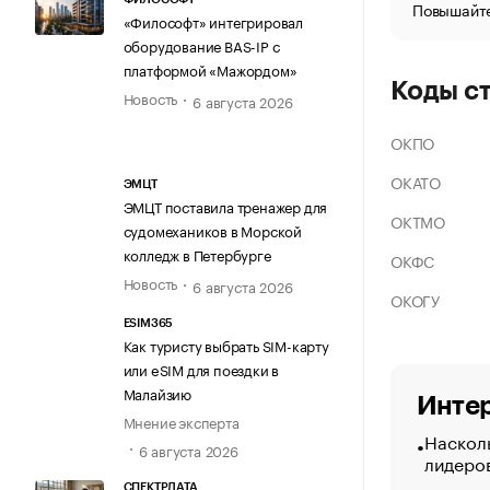
Повышайте
«Философт» интегрировал
оборудование BAS-IP с
платформой «Мажордом»
Коды с
Новость
6 августа 2026
ОКПО
ОКАТО
ЭМЦТ
ЭМЦТ поставила тренажер для
ОКТМО
судомехаников в Морской
колледж в Петербурге
ОКФС
Новость
6 августа 2026
ОКОГУ
ESIM365
Как туристу выбрать SIM-карту
или eSIM для поездки в
Малайзию
Интер
Мнение эксперта
Насколь
6 августа 2026
лидеро
СПЕКТРДАТА