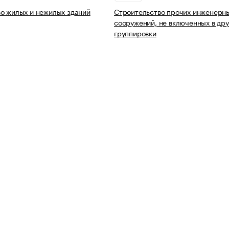
о жилых и нежилых зданий
Строительство прочих инженерн
сооружений, не включенных в дру
группировки