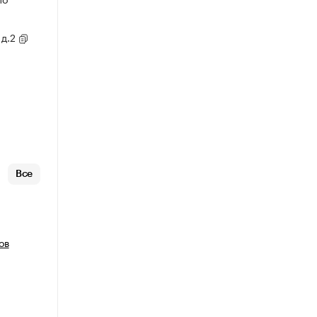
 д.2
Все
ов