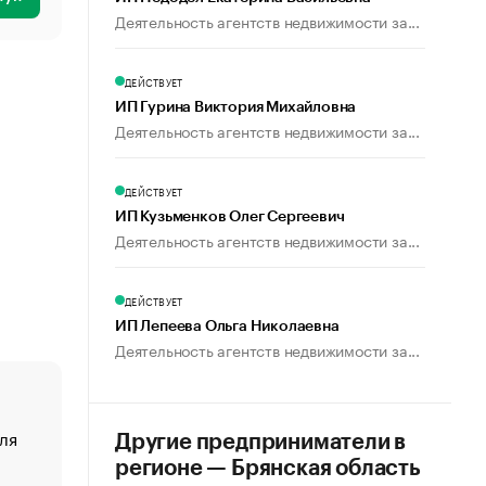
Деятельность агентств недвижимости за...
ДЕЙСТВУЕТ
ИП Гурина Виктория Михайловна
Деятельность агентств недвижимости за...
ДЕЙСТВУЕТ
ИП Кузьменков Олег Сергеевич
Деятельность агентств недвижимости за...
ДЕЙСТВУЕТ
ИП Лепеева Ольга Николаевна
Деятельность агентств недвижимости за...
ля
«От спорта тело стареет иначе». Как живет глава ко
Другие предприниматели в
создавшей GTA
регионе — Брянская область