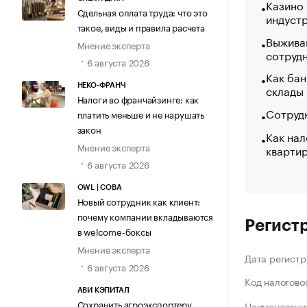
Казино
Сдельная оплата труда: что это
индуст
такое, виды и правила расчета
Выжива
Мнение эксперта
сотруд
6 августа 2026
Как бан
склады
НЕКО-ФРАНЧ
Налоги во франчайзинге: как
Сотрудн
платить меньше и не нарушать
закон
Как нал
Мнение эксперта
кварти
6 августа 2026
OWL | СОВА
Новый сотрудник как клиент:
почему компании вкладываются
Регист
в welcome-боксы
Мнение эксперта
Дата регистр
6 августа 2026
Код налогово
АВИ КЭПИТАЛ
Сохранить агроэкспортеру
Наименование