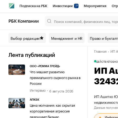
Подписка на РБК
Инвестиции
Мероприятия
Отр
Спорт
Школа управления РБК
РБК Образование
РБ
РБК Компании
Город
Стиль
Крипто
РБК Бизнес-среда
Дискусси
Выбор редакции
Менеджмент и HR
Право и бухгал
Спецпроекты СПб
Конференции СПб
Спецпроекты
Главная
ИП А
Технологии и медиа
Финансы
Рынок наличной валют
Лента публикаций
ДЕЙСТВУЕТ
ОБНО
ООО «РЕММА ТРЕЙД»
ИП А
Что мешает развитию
премиального сырного рынка в
3243
России
Интервью
6 августа 2026
ИП Ашитко Юл
АПКБК
недвижимости
Цена молчания: как скрытая
Данные получен
корпоративная агрессия
разрушает бизнес
Информац