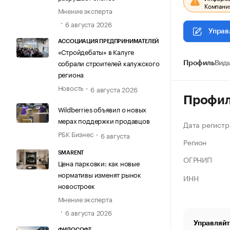
Компания
Мнение эксперта
6 августа 2026
Управ
АССОЦИАЦИЯ ПРЕДПРИНИМАТЕЛЕЙ
«Стройдебаты» в Калуге
собрали строителей калужского
Профиль
Виды
региона
Новость
6 августа 2026
Профи
Wildberries объявил о новых
мерах поддержки продавцов
Дата регистр
РБК Бизнес
6 августа
Регион
SMARENT
ОГРНИП
Цена парковки: как новые
нормативы изменят рынок
ИНН
новостроек
Мнение эксперта
6 августа 2026
Управляйт
ФИЛОСОФТ