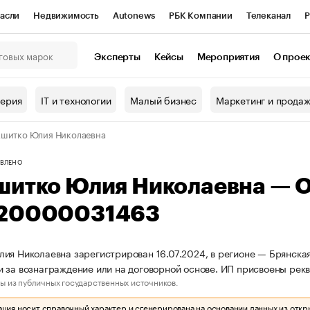
асли
Недвижимость
Autonews
РБК Компании
Телеканал
Р
К Курсы
РБК Life
Тренды
Визионеры
Национальные проекты
Эксперты
Кейсы
Мероприятия
О прое
онный клуб
Исследования
Кредитные рейтинги
Франшизы
Г
терия
IT и технологии
Малый бизнес
Маркетинг и прода
Проверка контрагентов
Политика
Экономика
Бизнес
шитко Юлия Николаевна
ы
ВЛЕНО
шитко Юлия Николаевна — 
20000031463
ия Николаевна зарегистрирован 16.07.2024, в регионе — Брянская
 за вознаграждение или на договорной основе. ИП присвоены р
ы из публичных государственных источников.
ия носит справочный характер и сгенерирована на основании данных из откр