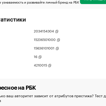
 узнаваемость и развивайте личный бренд на РБК
татистики
2034154304
15236501000
15636101001
16
4210015
есное на РБК
ко ваш авторитет зависит от атрибутов престижа? Тест д
в