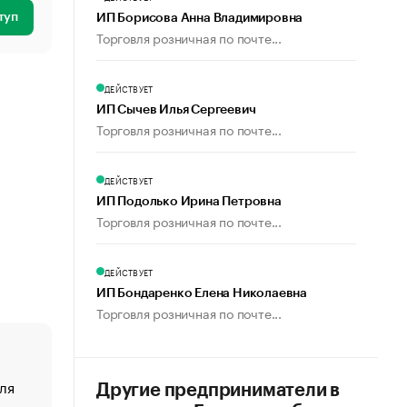
туп
ИП Борисова Анна Владимировна
Торговля розничная по почте...
ДЕЙСТВУЕТ
ИП Сычев Илья Сергеевич
Торговля розничная по почте...
ДЕЙСТВУЕТ
ИП Подолько Ирина Петровна
Торговля розничная по почте...
ДЕЙСТВУЕТ
ИП Бондаренко Елена Николаевна
Торговля розничная по почте...
ля
«От спорта тело стареет иначе». Как живет глава ко
Другие предприниматели в
создавшей GTA