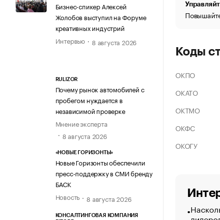
Управляйт
Бизнес-спикер Алексей
Повышайте
Жолобов выступил на Форуме
креативных индустрий
Интервью
8 августа 2026
Коды с
ОКПО
RULIZOR
Почему рынок автомобилей с
ОКАТО
пробегом нуждается в
ОКТМО
независимой проверке
Мнение эксперта
ОКФС
8 августа 2026
ОКОГУ
«НОВЫЕ ГОРИЗОНТЫ»
Новые Горизонты обеспечили
пресс-поддержку в СМИ бренду
БАСК
Интер
Новость
8 августа 2026
Насколь
лидеро
КОНСАЛТИНГОВАЯ КОМПАНИЯ