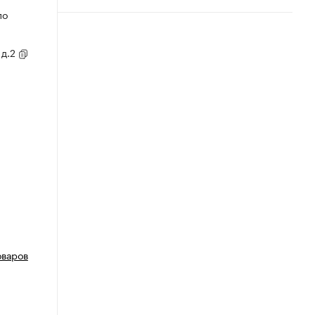
по
 д.2
оваров