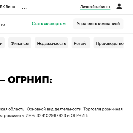
...
БК Вино
Личный кабинет
Стать экспертом
Управлять компанией
кте
азета
жи
Финансы
Недвижимость
Ретейл
Производство
 — ОГРНИП:
кая область. Основной вид деятельности: Торговля розничная
ны реквизиты ИНН: 324102987923 и ОГРНИП: