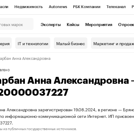
асли
Недвижимость
Autonews
РБК Компании
Телеканал
Р
К Курсы
РБК Life
Тренды
Визионеры
Национальные проекты
Эксперты
Кейсы
Мероприятия
О прое
онный клуб
Исследования
Кредитные рейтинги
Франшизы
Г
терия
IT и технологии
Малый бизнес
Маркетинг и прода
Проверка контрагентов
Политика
Экономика
Бизнес
арбан Анна Александровна
ы
ВЛЕНО
арбан Анна Александровна
20000037227
на Александровна зарегистрирован 19.08.2024, в регионе — Брянс
 по информационно-коммуникационной сети Интернет. ИП присвое
37227.
ы из публичных государственных источников.