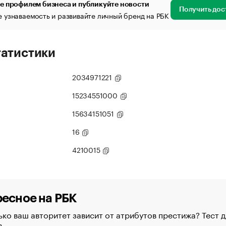
е профилем бизнеса и публикуйте новости
Получить дос
 узнаваемость и развивайте личный бренд на РБК
татистики
2034971221
15234551000
15634151051
16
4210015
есное на РБК
ко ваш авторитет зависит от атрибутов престижа? Тест д
в