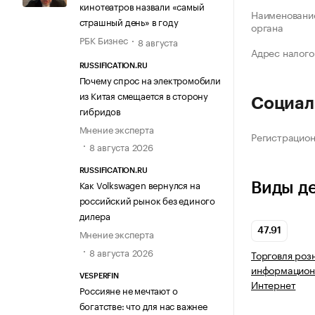
кинотеатров назвали «самый
Наименование
страшный день» в году
органа
РБК Бизнес
8 августа
Адрес налого
RUSSIFICATION.RU
Почему спрос на электромобили
из Китая смещается в сторону
Социал
гибридов
Мнение эксперта
Регистрацио
8 августа 2026
RUSSIFICATION.RU
Как Volkswagen вернулся на
Виды д
российский рынок без единого
дилера
47.91
Мнение эксперта
8 августа 2026
Торговля роз
информацион
VESPERFIN
Интернет
Россияне не мечтают о
богатстве: что для нас важнее