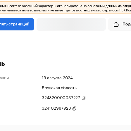
ия носит справочный характер и сгенерирована на основании данных из откр
 не является пользователем и не имеет деловых отношений с сервисом РБК Ко
Под
лять страницей
ль
ации
19 августа 2024
Брянская область
324320000037227
324102987923