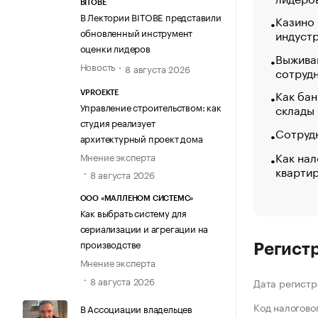
BITOBE
В Лектории BITOBE представили
Казино
обновленный инструмент
индуст
оценки лидеров
Выжива
Новость
8 августа 2026
сотруд
Как бан
VPROEKTE
Управление строительством: как
склады
студия реализует
Сотрудн
архитектурный проект дома
Как нал
Мнение эксперта
кварти
8 августа 2026
ООО «МАЛЛЕНОМ СИСТЕМС»
Как выбрать систему для
сериализации и агрегации на
производстве
Регист
Мнение эксперта
8 августа 2026
Дата регистр
Код налогово
В Ассоциации владельцев