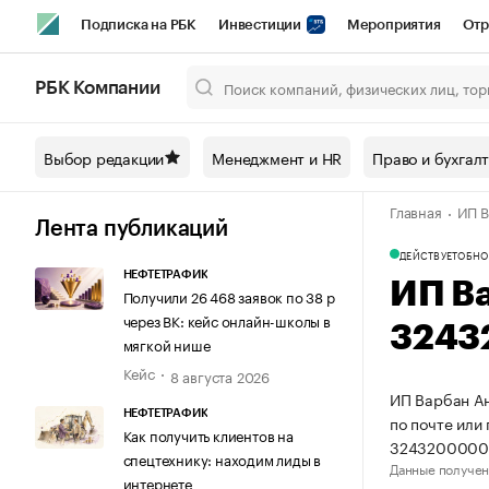
Подписка на РБК
Инвестиции
Мероприятия
Отр
Спорт
Школа управления РБК
РБК Образование
РБ
РБК Компании
Город
Стиль
Крипто
РБК Бизнес-среда
Дискусси
Выбор редакции
Менеджмент и HR
Право и бухгал
Спецпроекты СПб
Конференции СПб
Спецпроекты
Главная
ИП В
Технологии и медиа
Финансы
Рынок наличной валют
Лента публикаций
ДЕЙСТВУЕТ
ОБНО
НЕФТЕТРАФИК
ИП В
Получили 26 468 заявок по 38 р
через ВК: кейс онлайн-школы в
3243
мягкой нише
Кейс
8 августа 2026
ИП Варбан Ан
НЕФТЕТРАФИК
по почте или
Как получить клиентов на
3243200000
спецтехнику: находим лиды в
Данные получен
интернете