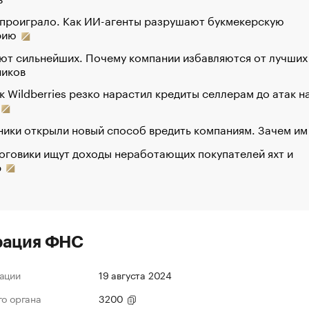
 проиграло. Как ИИ-агенты разрушают букмекерскую
рию
ют сильнейших. Почему компании избавляются от лучших
ников
к Wildberries резко нарастил кредиты селлерам до атак н
ики открыли новый способ вредить компаниям. Зачем им
оговики ищут доходы неработающих покупателей яхт и
р
рация ФНС
ации
19 августа 2024
го органа
3200