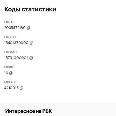
Коды статистики
ОКПО
2035472180
ОКАТО
15401370000
ОКТМО
15701000001
ОКФС
16
ОКОГУ
4210015
Интересное на РБК