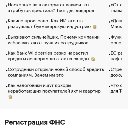
Насколько ваш авторитет зависит от
«От спо
атрибутов престижа? Тест для лидеров
глава к
Казино проиграло. Как ИИ-агенты
«Деньги
разрушают букмекерскую индустрию
Маск в 
Выживают сильнейших. Почему компании
Функции
избавляются от лучших сотрудников
основ э
Как банк Wildberries резко нарастил
ЕС раз
кредиты селлерам до атак на склады
нефти —
Сотрудники открыли новый способ вредить
Стресс 
компаниям. Зачем им это
доходов
Как налоговики ищут доходы
Что обв
неработающих покупателей яхт и квартир
для Tel
Регистрация ФНС