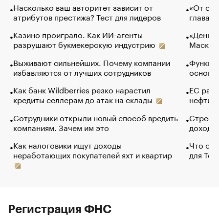
Насколько ваш авторитет зависит от
«От спо
атрибутов престижа? Тест для лидеров
глава к
Казино проиграло. Как ИИ-агенты
«Деньги
разрушают букмекерскую индустрию
Маск в 
Выживают сильнейших. Почему компании
Функции
избавляются от лучших сотрудников
основ э
Как банк Wildberries резко нарастил
ЕС раз
кредиты селлерам до атак на склады
нефти —
Сотрудники открыли новый способ вредить
Стресс 
компаниям. Зачем им это
доходов
Как налоговики ищут доходы
Что обв
неработающих покупателей яхт и квартир
для Tel
Регистрация ФНС