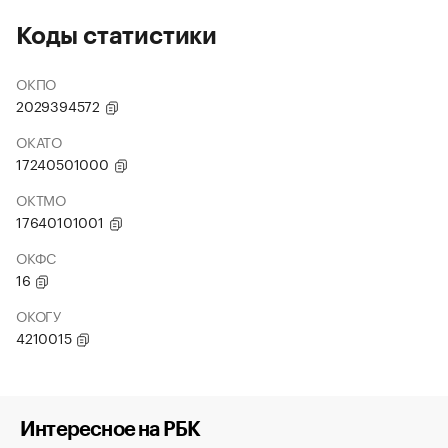
Коды статистики
ОКПО
2029394572
ОКАТО
17240501000
ОКТМО
17640101001
ОКФС
16
ОКОГУ
4210015
Интересное на РБК