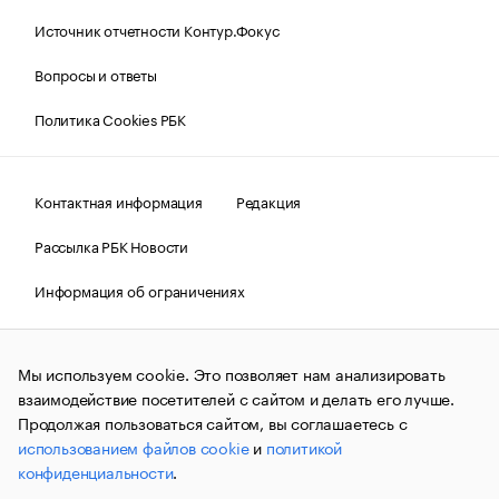
Источник отчетности Контур.Фокус
Вопросы и ответы
Политика Cookies РБК
Контактная информация
Редакция
Рассылка РБК Новости
Информация об ограничениях
Правовая информация
О соблюдении авторских прав
Мы используем cookie. Это позволяет нам анализировать
© АО «РОСБИЗНЕСКОНСАЛТИНГ»,
1995–2026.
Сообщения
и материалы информационного агентства «РБК»
взаимодействие посетителей с сайтом и делать его лучше.
(зарегистрировано Федеральной службой по надзору в сфере
Продолжая пользоваться сайтом, вы соглашаетесь с
связи, информационных технологий и массовых
использованием файлов cookie
и
политикой
коммуникаций (Роскомнадзор) 09.12.2015 за номером ИА
№ФС77-63848) сопровождаются пометкой «РБК». Отдельные
конфиденциальности
.
публикации могут содержать информацию,