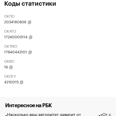
Коды статистики
ОКПО
2034180836
ОКАТО
17240000114
ОКТМО
17640442101
ОКФС
16
ОКОГУ
4210015
Интересное на РБК
Насколько ваш авторитет зависит от
«От спо