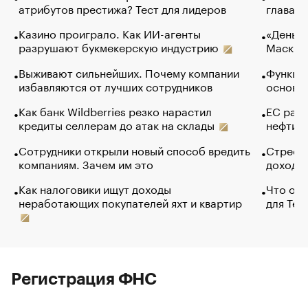
атрибутов престижа? Тест для лидеров
глава к
Казино проиграло. Как ИИ-агенты
«Деньги
разрушают букмекерскую индустрию
Маск в 
Выживают сильнейших. Почему компании
Функции
избавляются от лучших сотрудников
основ э
Как банк Wildberries резко нарастил
ЕС раз
кредиты селлерам до атак на склады
нефти —
Сотрудники открыли новый способ вредить
Стресс 
компаниям. Зачем им это
доходов
Как налоговики ищут доходы
Что обв
неработающих покупателей яхт и квартир
для Tel
Регистрация ФНС