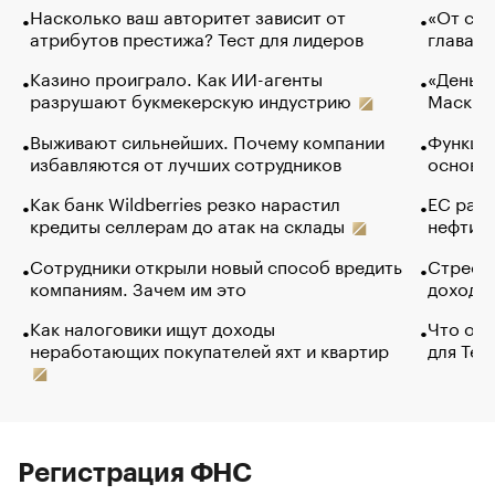
Насколько ваш авторитет зависит от
«От спо
атрибутов престижа? Тест для лидеров
глава к
Казино проиграло. Как ИИ-агенты
«Деньги
разрушают букмекерскую индустрию
Маск в 
Выживают сильнейших. Почему компании
Функции
избавляются от лучших сотрудников
основ э
Как банк Wildberries резко нарастил
ЕС раз
кредиты селлерам до атак на склады
нефти —
Сотрудники открыли новый способ вредить
Стресс 
компаниям. Зачем им это
доходов
Как налоговики ищут доходы
Что обв
неработающих покупателей яхт и квартир
для Tel
Регистрация ФНС