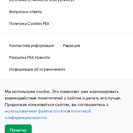
Вопросы и ответы
Политика Cookies РБК
Контактная информация
Редакция
Рассылка РБК Новости
Информация об ограничениях
Правовая информация
О соблюдении авторских прав
Мы используем cookie. Это позволяет нам анализировать
© АО «РОСБИЗНЕСКОНСАЛТИНГ»,
1995–2026.
Сообщения
и материалы информационного агентства «РБК»
взаимодействие посетителей с сайтом и делать его лучше.
(зарегистрировано Федеральной службой по надзору в сфере
Продолжая пользоваться сайтом, вы соглашаетесь с
связи, информационных технологий и массовых
использованием файлов cookie
и
политикой
коммуникаций (Роскомнадзор) 09.12.2015 за номером ИА
№ФС77-63848) сопровождаются пометкой «РБК». Отдельные
конфиденциальности
.
публикации могут содержать информацию,
не предназначенную для пользователей
до 18 лет.
companycardsfeedback@rbc.ru
Понятно