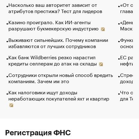
Насколько ваш авторитет зависит от
«От спо
атрибутов престижа? Тест для лидеров
глава к
Казино проиграло. Как ИИ-агенты
«Деньги
разрушают букмекерскую индустрию
Маск в 
Выживают сильнейших. Почему компании
Функции
избавляются от лучших сотрудников
основ э
Как банк Wildberries резко нарастил
ЕС раз
кредиты селлерам до атак на склады
нефти —
Сотрудники открыли новый способ вредить
Стресс 
компаниям. Зачем им это
доходов
Как налоговики ищут доходы
Что обв
неработающих покупателей яхт и квартир
для Tel
Регистрация ФНС