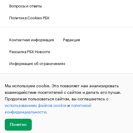
Вопросы и ответы
Политика Cookies РБК
Контактная информация
Редакция
Рассылка РБК Новости
Информация об ограничениях
Правовая информация
О соблюдении авторских прав
Мы используем cookie. Это позволяет нам анализировать
© АО «РОСБИЗНЕСКОНСАЛТИНГ»,
1995–2026.
Сообщения
и материалы информационного агентства «РБК»
взаимодействие посетителей с сайтом и делать его лучше.
(зарегистрировано Федеральной службой по надзору в сфере
Продолжая пользоваться сайтом, вы соглашаетесь с
связи, информационных технологий и массовых
использованием файлов cookie
и
политикой
коммуникаций (Роскомнадзор) 09.12.2015 за номером ИА
№ФС77-63848) сопровождаются пометкой «РБК». Отдельные
конфиденциальности
.
публикации могут содержать информацию,
не предназначенную для пользователей
до 18 лет.
companycardsfeedback@rbc.ru
Понятно
Добавить