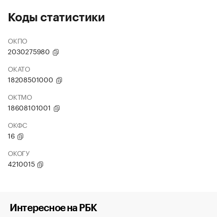
Коды статистики
ОКПО
2030275980
ОКАТО
18208501000
ОКТМО
18608101001
ОКФС
16
ОКОГУ
4210015
Интересное на РБК