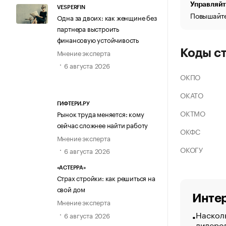
Управляйт
VESPERFIN
Повышайте
Одна за двоих: как женщине без
партнера выстроить
финансовую устойчивость
Коды с
Мнение эксперта
6 августа 2026
ОКПО
ОКАТО
ГИФТЕРИ.РУ
ОКТМО
Рынок труда меняется: кому
сейчас сложнее найти работу
ОКФС
Мнение эксперта
ОКОГУ
6 августа 2026
«АСТЕРРА»
Страх стройки: как решиться на
свой дом
Интер
Мнение эксперта
Насколь
6 августа 2026
лидеро