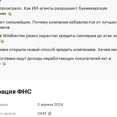
 проиграло. Как ИИ-агенты разрушают букмекерскую
рию
ют сильнейших. Почему компании избавляются от лучших
ников
к Wildberries резко нарастил кредиты селлерам до атак н
ики открыли новый способ вредить компаниям. Зачем им
оговики ищут доходы неработающих покупателей яхт и
р
рация ФНС
ации
3 апреля 2024
го органа
3443