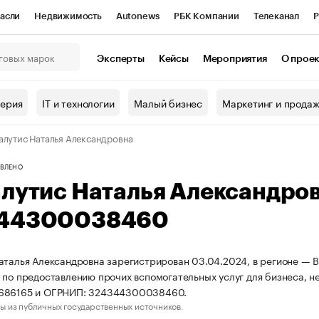
асли
Недвижимость
Autonews
РБК Компании
Телеканал
Р
К Курсы
РБК Life
Тренды
Визионеры
Национальные проекты
Эксперты
Кейсы
Мероприятия
О прое
онный клуб
Исследования
Кредитные рейтинги
Франшизы
Г
терия
IT и технологии
Малый бизнес
Маркетинг и прода
Проверка контрагентов
Политика
Экономика
Бизнес
алутис Наталья Александровна
ы
ВЛЕНО
алутис Наталья Александро
44300038460
аталья Александровна зарегистрирован 03.04.2024, в регионе — В
 по предоставлению прочих вспомогательных услуг для бизнеса, н
686165 и ОГРНИП: 324344300038460.
ы из публичных государственных источников.