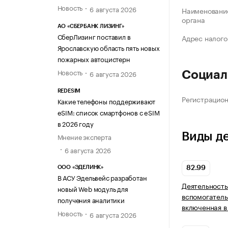
Новость
6 августа 2026
Наименование
органа
АО «СБЕРБАНК ЛИЗИНГ»
СберЛизинг поставил в
Адрес налого
Ярославскую область пять новых
пожарных автоцистерн
Новость
6 августа 2026
Социал
REDESIM
Регистрацио
Какие телефоны поддерживают
eSIM: список смартфонов с eSIM
в 2026 году
Виды д
Мнение эксперта
6 августа 2026
ООО «ЭДЕЛИНК»
82.99
В АСУ Эдельвейс разработан
Деятельность
новый Web модуль для
вспомогатель
получения аналитики
включенная в
Новость
6 августа 2026