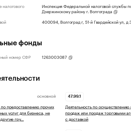
 налогового
Инспекция Федеральной налоговой службы п
Дзержинскому району г. Волгограда
вой
400094, Волгоград г, 51-й Гвардейской ул, д
ьные фонды
нный номер СФР
1263003087
еятельности
47.99.1
ОСНОВНОЙ
 по предоставлению прочих
Деятельность по осуществлению
ных услуг для бизнеса, не
продаж или продаж торговыми а
 другие гру…
с доставкой