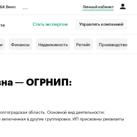
...
БК Вино
Личный кабинет
Стать экспертом
Управлять компанией
кте
азета
жи
Финансы
Недвижимость
Ретейл
Производство
вна — ОГРНИП:
олгоградская область. Основной вид деятельности:
е включенная в другие группировки. ИП присвоены реквизиты