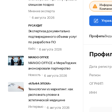
слишком поздно
Информац
Компания
Мнение эксперта
6 августа 2026
Управ
РУСАУДИТ
Экспертиза документально
подтвержденного объема услуг
Профиль
Виды
по разработке ПО
Кейс
6 августа 2026
Профи
MANGO OFFICE
MANGO OFFICE и МираЛоджик
Дата регистр
анонсировали партнерство
Регион
Новость
6 августа 2026
ОГРНИП
«АЛЬФА ЭПОХА»
Технологии vs маркетинг: как
ИНН
распознать уловки в
эстетической медицине
Интервью
6 августа 2026