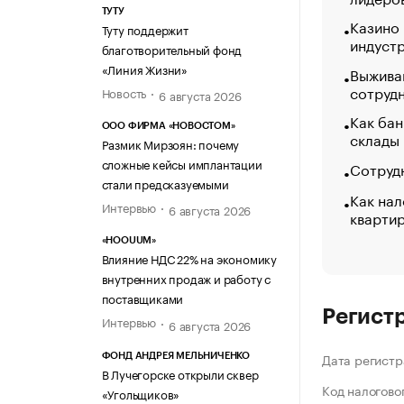
ТУТУ
Казино
Туту поддержит
индуст
благотворительный фонд
«Линия Жизни»
Выжива
сотруд
Новость
6 августа 2026
Как бан
ООО ФИРМА «НОВОСТОМ»
склады
Размик Мирзоян: почему
сложные кейсы имплантации
Сотрудн
стали предсказуемыми
Как нал
Интервью
6 августа 2026
кварти
«HOOUUM»
Влияние НДС 22% на экономику
внутренних продаж и работу с
поставщиками
Регист
Интервью
6 августа 2026
Дата регистр
ФОНД АНДРЕЯ МЕЛЬНИЧЕНКО
В Лучегорске открыли сквер
Код налогово
«Угольщиков»