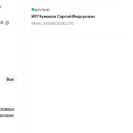
о
ДЕЙСТВУЕТ
ИП Чумаков Сергей Федорович
 38
ИНН: 340962050270
Все
 прямых
гентами