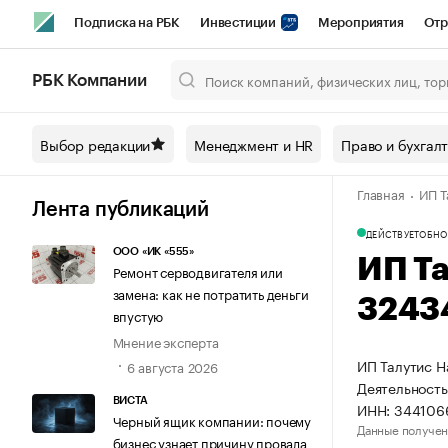
Подписка на РБК
Инвестиции
Мероприятия
Отр
Спорт
Школа управления РБК
РБК Образование
РБ
РБК Компании
Город
Стиль
Крипто
РБК Бизнес-среда
Дискусси
Выбор редакции
Менеджмент и HR
Право и бухгал
Спецпроекты СПб
Конференции СПб
Спецпроекты
Главная
ИП Т
Технологии и медиа
Финансы
Рынок наличной валют
Лента публикаций
ДЕЙСТВУЕТ
ОБНО
ООО «ИК «555»
ИП Т
Ремонт серводвигателя или
замена: как не потратить деньги
3243
впустую
Мнение эксперта
ИП Талутис Н
6 августа 2026
Деятельность
ВИСТА
ИНН: 344106
Черный ящик компании: почему
Данные получен
бизнес узнает причину провала