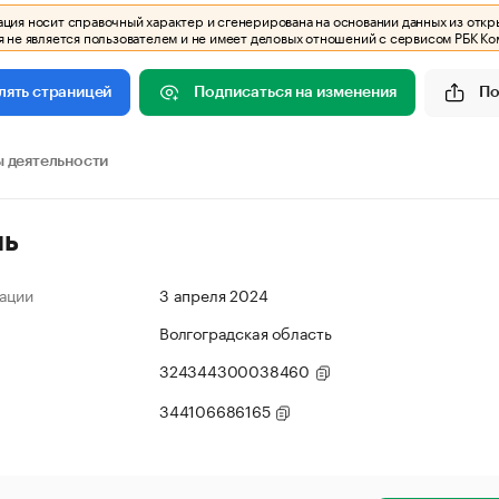
ия носит справочный характер и сгенерирована на основании данных из откр
 не является пользователем и не имеет деловых отношений с сервисом РБК Ко
Подписаться на изменения
По
лять страницей
 деятельности
ль
ации
3 апреля 2024
Волгоградская область
324344300038460
344106686165