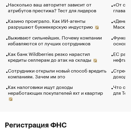
Насколько ваш авторитет зависит от
«От спо
атрибутов престижа? Тест для лидеров
глава к
Казино проиграло. Как ИИ-агенты
«Деньги
разрушают букмекерскую индустрию
Маск в 
Выживают сильнейших. Почему компании
Функции
избавляются от лучших сотрудников
основ э
Как банк Wildberries резко нарастил
ЕС раз
кредиты селлерам до атак на склады
нефти —
Сотрудники открыли новый способ вредить
Стресс 
компаниям. Зачем им это
доходов
Как налоговики ищут доходы
Что обв
неработающих покупателей яхт и квартир
для Tel
Регистрация ФНС