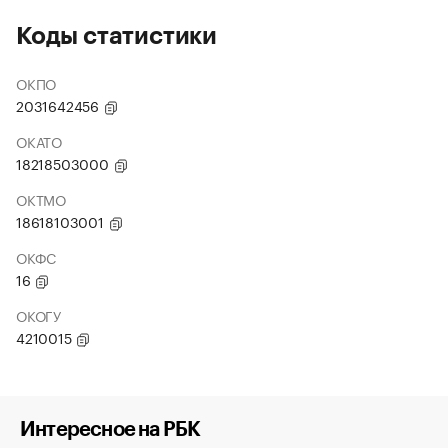
Коды статистики
ОКПО
2031642456
ОКАТО
18218503000
ОКТМО
18618103001
ОКФС
16
ОКОГУ
4210015
Интересное на РБК