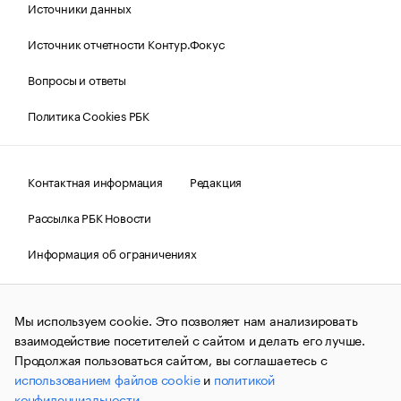
Источники данных
Источник отчетности Контур.Фокус
Вопросы и ответы
Политика Cookies РБК
Контактная информация
Редакция
Рассылка РБК Новости
Информация об ограничениях
Правовая информация
О соблюдении авторских прав
Мы используем cookie. Это позволяет нам анализировать
© АО «РОСБИЗНЕСКОНСАЛТИНГ»,
1995–2026.
Сообщения
и материалы информационного агентства «РБК»
взаимодействие посетителей с сайтом и делать его лучше.
(зарегистрировано Федеральной службой по надзору в сфере
Продолжая пользоваться сайтом, вы соглашаетесь с
связи, информационных технологий и массовых
использованием файлов cookie
и
политикой
коммуникаций (Роскомнадзор) 09.12.2015 за номером ИА
№ФС77-63848) сопровождаются пометкой «РБК». Отдельные
конфиденциальности
.