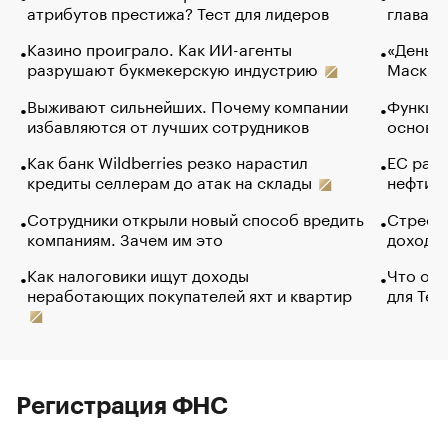
атрибутов престижа? Тест для лидеров
глава к
Казино проиграло. Как ИИ-агенты
«Деньги
разрушают букмекерскую индустрию
Маск в 
Выживают сильнейших. Почему компании
Функции
избавляются от лучших сотрудников
основ э
Как банк Wildberries резко нарастил
ЕС раз
кредиты селлерам до атак на склады
нефти —
Сотрудники открыли новый способ вредить
Стресс 
компаниям. Зачем им это
доходов
Как налоговики ищут доходы
Что обв
неработающих покупателей яхт и квартир
для Tel
Регистрация ФНС