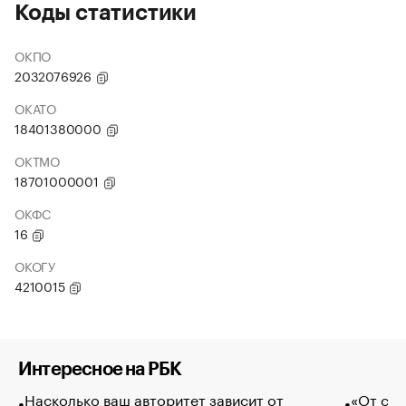
Коды статистики
ОКПО
2032076926
ОКАТО
18401380000
ОКТМО
18701000001
ОКФС
16
ОКОГУ
4210015
Интересное на РБК
Насколько ваш авторитет зависит от
«От спо