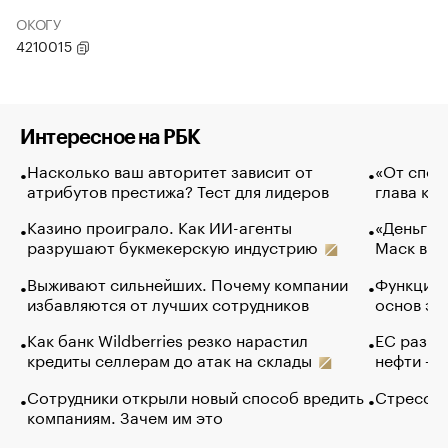
ОКОГУ
4210015
Интересное на РБК
Насколько ваш авторитет зависит от
«От спор
атрибутов престижа? Тест для лидеров
глава ко
Казино проиграло. Как ИИ-агенты
«Деньги б
разрушают букмекерскую индустрию
Маск в и
Выживают сильнейших. Почему компании
Функции 
избавляются от лучших сотрудников
основ эф
Как банк Wildberries резко нарастил
ЕС разре
кредиты селлерам до атак на склады
нефти — 
Сотрудники открыли новый способ вредить
Стресс о
компаниям. Зачем им это