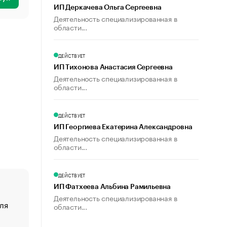
ИП Деркачева Ольга Сергеевна
Деятельность специализированная в
области...
ДЕЙСТВУЕТ
ИП Тихонова Анастасия Сергеевна
Деятельность специализированная в
области...
ДЕЙСТВУЕТ
ИП Георгиева Екатерина Александровна
Деятельность специализированная в
области...
ДЕЙСТВУЕТ
ИП Фатхеева Альбина Рамильевна
Деятельность специализированная в
ля
«От спорта тело стареет иначе». Как живет глава ко
области...
создавшей GTA