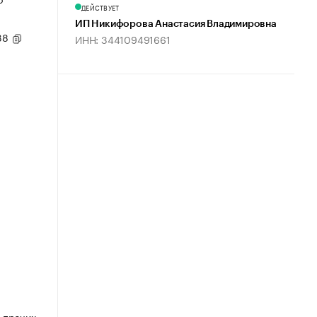
ДЕЙСТВУЕТ
ИП Никифорова Анастасия Владимировна
 38
ИНН: 344109491661
 прочих