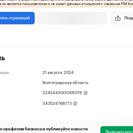
 не является пользователем и не имеет деловых отношений с сервисом РБК Ко
Под
лять страницей
ль
ации
21 августа 2024
Волгоградская область
324344300088078
343524768173
е профилем бизнеса и публикуйте новости
Получить дос