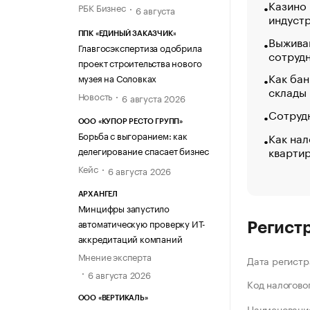
Казино
РБК Бизнес
6 августа
индуст
ППК «ЕДИНЫЙ ЗАКАЗЧИК»
Выжива
Главгосэкспертиза одобрила
сотруд
проект строительства нового
Как бан
музея на Соловках
склады
Новость
6 августа 2026
Сотрудн
ООО «КУПОР РЕСТО ГРУПП»
Борьба с выгоранием: как
Как нал
кварти
делегирование спасает бизнес
Кейс
6 августа 2026
АРХАНГЕЛ
Минцифры запустило
автоматическую проверку ИТ-
Регист
аккредитаций компаний
Мнение эксперта
Дата регистр
6 августа 2026
Код налогово
ООО «ВЕРТИКАЛЬ»
Наименование