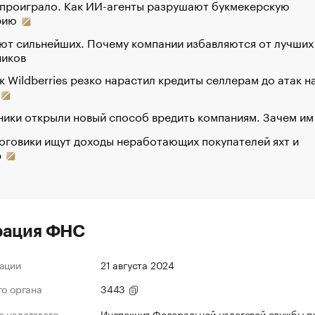
 проиграло. Как ИИ-агенты разрушают букмекерскую
рию
ют сильнейших. Почему компании избавляются от лучших
ников
к Wildberries резко нарастил кредиты селлерам до атак н
ики открыли новый способ вредить компаниям. Зачем им
оговики ищут доходы неработающих покупателей яхт и
р
рация ФНС
ации
21 августа 2024
го органа
3443
 налогового
Инспекция Федеральной налоговой службы п