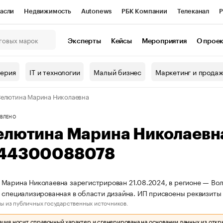
асли
Недвижимость
Autonews
РБК Компании
Телеканал
Р
К Курсы
РБК Life
Тренды
Визионеры
Национальные проекты
Эксперты
Кейсы
Мероприятия
О прое
онный клуб
Исследования
Кредитные рейтинги
Франшизы
Г
терия
IT и технологии
Малый бизнес
Маркетинг и прода
Проверка контрагентов
Политика
Экономика
Бизнес
елютина Марина Николаевна
ы
ВЛЕНО
елютина Марина Николаевн
44300088078
Марина Николаевна зарегистрирован 21.08.2024, в регионе — Волг
 специализированная в области дизайна. ИП присвоены реквизи
ы из публичных государственных источников.
ия носит справочный характер и сгенерирована на основании данных из откр