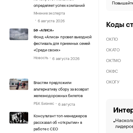
Повышайте
определяет успех компаний
Мнение эксперта
6 августа 2026
Коды с
БФ «АЛИСА»
Фонд «Алиса» провел выездной
ОКПО
фестиваль для приемных семей
ОКАТО
«Среди своих»
Новость
6 августа 2026
ОКТМО
ОКФС
ОКОГУ
Властям предложили
альтернативу сбору за возврат
железнодорожных билетов
РБК Бизнес
6 августа
Интер
Консультант топ-менеджеров
Насколь
рассказал об «открытии» в
лидеро
работе с CEO