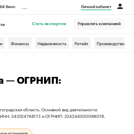
...
БК Вино
Личный кабинет
Стать экспертом
Управлять компанией
кте
азета
жи
Финансы
Недвижимость
Ретейл
Производство
а — ОГРНИП:
оградская область. Основной вид деятельности:
ты ИНН: 343524768173 и ОГРНИП: 324344300088078.
ытых источников.