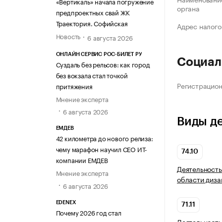
«Вертикаль» начала погружение
органа
предпроектных свай ЖК
Траектория. Софийская
Адрес налого
Новость
6 августа 2026
ОНЛАЙН СЕРВИС РОС-БИЛЕТ РУ
Социал
Суздаль без рельсов: как город
без вокзала стал точкой
Регистрацио
притяжения
Мнение эксперта
6 августа 2026
Виды д
ЕМДЕВ
42 километра до нового релиза:
чему марафон научил СЕО ИТ-
74.10
компании ЕМДЕВ
Деятельность
Мнение эксперта
области диза
6 августа 2026
EDENEX
71.11
Почему 2026 год стал
Деятельность