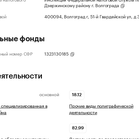
Дзержинскому району г. Волгограда
вой
400094, Волгоград г, 51-й Гвардейской ул, д
ьные фонды
нный номер СФР
1323130185
еятельности
18.12
ОСНОВНОЙ
 специализированная в
Прочие виды полиграфической
йна
деятельности
82.99
 в области архитектуры
Деятельность по предоставлению