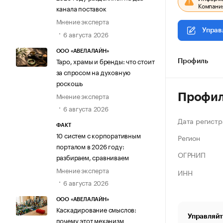
Компания
канала поставок
Мнение эксперта
Управ
6 августа 2026
ООО «АВЕЛАЛАЙН»
Таро, храмы и бренды: что стоит
Профиль
за спросом на духовную
роскошь
Мнение эксперта
Профи
6 августа 2026
Дата регистр
ФАКТ
10 систем с корпоративным
Регион
порталом в 2026 году:
ОГРНИП
разбираем, сравниваем
Мнение эксперта
ИНН
6 августа 2026
ООО «АВЕЛАЛАЙН»
Каскадирование смыслов:
Управляйт
почему этот механизм