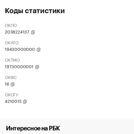
Коды статистики
ОКПО
2038224137
ОКАТО
19430000000
ОКТМО
19730000001
ОКФС
16
ОКОГУ
4210015
Интересное на РБК