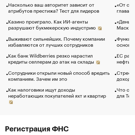
Насколько ваш авторитет зависит от
«От спо
атрибутов престижа? Тест для лидеров
глава к
Казино проиграло. Как ИИ-агенты
«Деньги
разрушают букмекерскую индустрию
Маск в 
Выживают сильнейших. Почему компании
Функции
избавляются от лучших сотрудников
основ э
Как банк Wildberries резко нарастил
ЕС раз
кредиты селлерам до атак на склады
нефти —
Сотрудники открыли новый способ вредить
Стресс 
компаниям. Зачем им это
доходов
Как налоговики ищут доходы
Что обв
неработающих покупателей яхт и квартир
для Tel
Регистрация ФНС