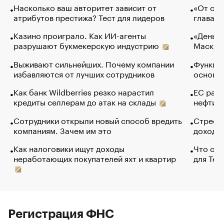
Насколько ваш авторитет зависит от
«От спо
атрибутов престижа? Тест для лидеров
глава к
Казино проиграло. Как ИИ-агенты
«Деньги
разрушают букмекерскую индустрию
Маск в 
Выживают сильнейших. Почему компании
Функции
избавляются от лучших сотрудников
основ э
Как банк Wildberries резко нарастил
ЕС раз
кредиты селлерам до атак на склады
нефти —
Сотрудники открыли новый способ вредить
Стресс 
компаниям. Зачем им это
доходов
Как налоговики ищут доходы
Что обв
неработающих покупателей яхт и квартир
для Tel
Регистрация ФНС