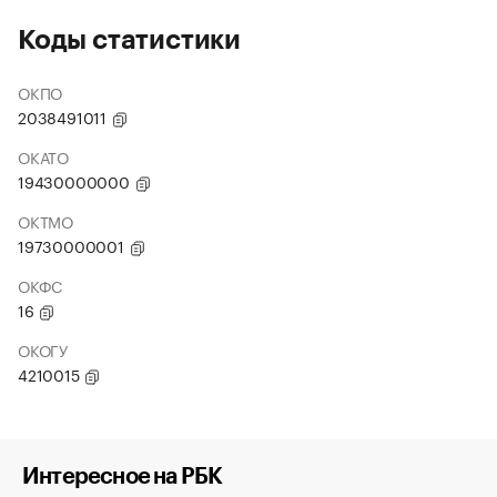
Коды статистики
ОКПО
2038491011
ОКАТО
19430000000
ОКТМО
19730000001
ОКФС
16
ОКОГУ
4210015
Интересное на РБК