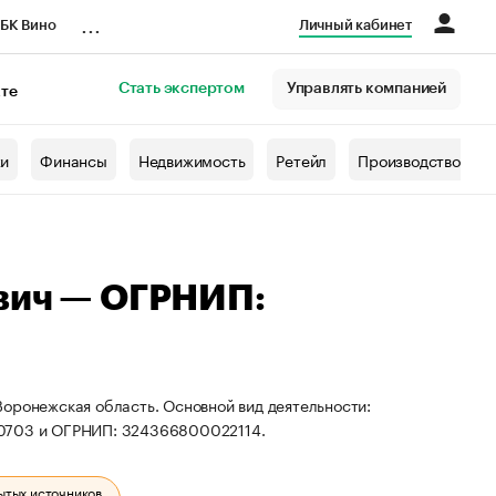
...
БК Вино
Личный кабинет
Стать экспертом
Управлять компанией
кте
азета
жи
Финансы
Недвижимость
Ретейл
Производство
вич — ОГРНИП:
оронежская область. Основной вид деятельности:
50703 и ОГРНИП: 324366800022114.
ытых источников.