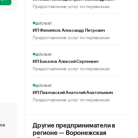
Предоставление услуг по перевозкам
ДЕЙСТВУЕТ
ИП Филиппов Александр Петрович
Предоставление услуг по перевозкам
ДЕЙСТВУЕТ
ИП Бакалов Алексей Сергеевич
Предоставление услуг по перевозкам
ДЕЙСТВУЕТ
ИП Павловский Анатолий Анатольевич
Предоставление услуг по перевозкам
ля
«От спорта тело стареет иначе». Как живет глава ко
Другие предприниматели в
создавшей GTA
регионе — Воронежская