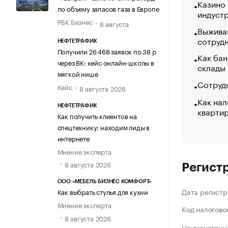
Казино
по объему запасов газа в Европе
индуст
РБК Бизнес
8 августа
Выжива
сотруд
НЕФТЕТРАФИК
Получили 26 468 заявок по 38 р
Как бан
через ВК: кейс онлайн-школы в
склады
мягкой нише
Сотрудн
Кейс
8 августа 2026
Как нал
НЕФТЕТРАФИК
кварти
Как получить клиентов на
спецтехнику: находим лиды в
интернете
Мнение эксперта
8 августа 2026
Регист
ООО «МЕБЕЛЬ БИЗНЕС КОМФОРТ»
Дата регистр
Как выбрать стулья для кухни
Мнение эксперта
Код налогово
8 августа 2026
Наименование