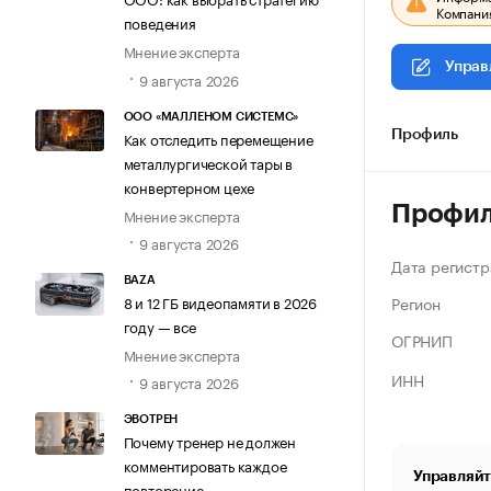
Компания
поведения
Мнение эксперта
Управ
9 августа 2026
ООО «МАЛЛЕНОМ СИСТЕМС»
Как отследить перемещение
Профиль
металлургической тары в
конвертерном цехе
Профи
Мнение эксперта
9 августа 2026
Дата регистр
BAZA
Регион
8 и 12 ГБ видеопамяти в 2026
году — все
ОГРНИП
Мнение эксперта
ИНН
9 августа 2026
ЭВОТРЕН
Почему тренер не должен
комментировать каждое
Управляйт
повторение