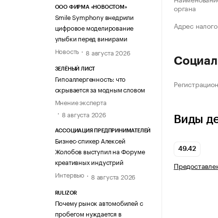
органа
ООО ФИРМА «НОВОСТОМ»
Smile Symphony внедрили
Адрес налого
цифровое моделирование
улыбки перед винирами
Новость
8 августа 2026
Социал
ЗЕЛЁНЫЙ ЛИСТ
Гипоаллергенность: что
Регистрацио
скрывается за модным словом
Мнение эксперта
8 августа 2026
Виды д
АССОЦИАЦИЯ ПРЕДПРИНИМАТЕЛЕЙ
Бизнес-спикер Алексей
49.42
Жолобов выступил на Форуме
креативных индустрий
Предоставлен
Интервью
8 августа 2026
RULIZOR
Почему рынок автомобилей с
пробегом нуждается в