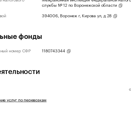
службы № 12 по Воронежской области
вой
394006, Воронеж г, Кирова ул, д 28
ьные фонды
нный номер СФР
1180743344
еятельности
ие услуг по перевозкам