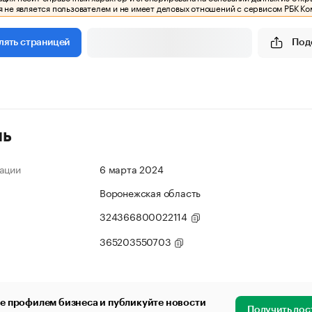
 не является пользователем и не имеет деловых отношений с сервисом РБК Ко
Под
лять страницей
ль
ации
6 марта 2024
Воронежская область
324366800022114
365203550703
е профилем бизнеса и публикуйте новости
Получить дос