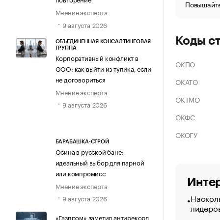
Повышайте
Мнение эксперта
9 августа 2026
Коды с
ОБЪЕДИНЕННАЯ КОНСАЛТИНГОВАЯ
ГРУППА
Корпоративный конфликт в
ОКПО
ООО: как выйти из тупика, если
не договориться
ОКАТО
Мнение эксперта
ОКТМО
9 августа 2026
ОКФС
ОКОГУ
БАРАБАШКА-СТРОЙ
Осина в русской бане:
идеальный выбор для парной
или компромисс
Интер
Мнение эксперта
Насколь
9 августа 2026
лидеро
«Газпром» заметил антирекорд