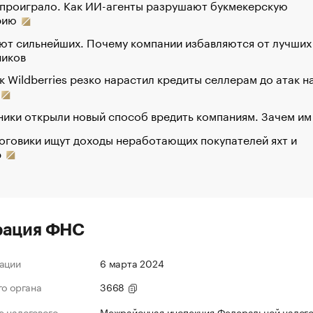
 проиграло. Как ИИ-агенты разрушают букмекерскую
рию
ют сильнейших. Почему компании избавляются от лучших
ников
к Wildberries резко нарастил кредиты селлерам до атак н
ики открыли новый способ вредить компаниям. Зачем им
оговики ищут доходы неработающих покупателей яхт и
р
рация ФНС
ации
6 марта 2024
го органа
3668
 налогового
Межрайонная инспекция Федеральной налог