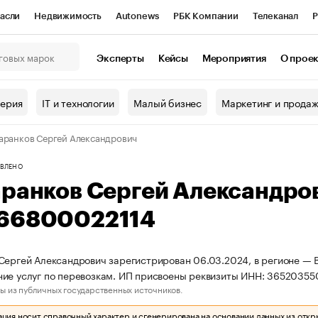
асли
Недвижимость
Autonews
РБК Компании
Телеканал
Р
К Курсы
РБК Life
Тренды
Визионеры
Национальные проекты
Эксперты
Кейсы
Мероприятия
О прое
онный клуб
Исследования
Кредитные рейтинги
Франшизы
Г
терия
IT и технологии
Малый бизнес
Маркетинг и прода
Проверка контрагентов
Политика
Экономика
Бизнес
аранков Сергей Александрович
ы
ВЛЕНО
аранков Сергей Александро
66800022114
Сергей Александрович зарегистрирован 06.03.2024, в регионе — В
ие услуг по перевозкам. ИП присвоены реквизиты ИНН: 3652035
ы из публичных государственных источников.
ия носит справочный характер и сгенерирована на основании данных из откр