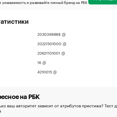
 узнаваемость и развивайте личный бренд на РБК
татистики
2030398888
20221501000
20621101001
16
4210015
есное на РБК
ко ваш авторитет зависит от атрибутов престижа? Тест д
в