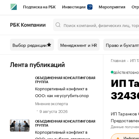
Подписка на РБК
Инвестиции
Мероприятия
Отр
Спорт
Школа управления РБК
РБК Образование
РБ
РБК Компании
Город
Стиль
Крипто
РБК Бизнес-среда
Дискусси
Выбор редакции
Менеджмент и HR
Право и бухгал
Спецпроекты СПб
Конференции СПб
Спецпроекты
Главная
ИП Т
Технологии и медиа
Финансы
Рынок наличной валют
Лента публикаций
ДЕЙСТВУЕТ
ОБНО
ОБЪЕДИНЕННАЯ КОНСАЛТИНГОВАЯ
ИП Т
ГРУППА
Корпоративный конфликт в
3243
ООО: как не усугубить спор
Мнение эксперта
9 августа 2026
ИП Таранков 
Предоставлен
ОБЪЕДИНЕННАЯ КОНСАЛТИНГОВАЯ
Данные получен
ГРУППА
Корпоративный конфликт в
Информац
ООО: как выбрать стратегию