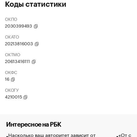
Коды статистики
ОКПО
2030399493
ОКАТО
20213816003
ОКТМО
20613416111
ОКФС
16
ОКОГУ
4210015
Интересное на РБК
Насколько ваш авторитет зависит от
«От спо