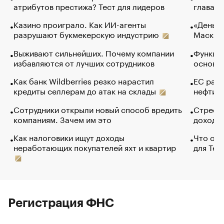
атрибутов престижа? Тест для лидеров
глава к
Казино проиграло. Как ИИ-агенты
«Деньги
разрушают букмекерскую индустрию
Маск в 
Выживают сильнейших. Почему компании
Функции
избавляются от лучших сотрудников
основ э
Как банк Wildberries резко нарастил
ЕС раз
кредиты селлерам до атак на склады
нефти —
Сотрудники открыли новый способ вредить
Стресс 
компаниям. Зачем им это
доходов
Как налоговики ищут доходы
Что обв
неработающих покупателей яхт и квартир
для Tel
Регистрация ФНС