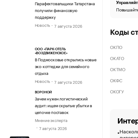
Парафехтовальщики Татарстана
Управляйт
Повышайте
получили финансовую
поддержку
Новость
7 августа 2026
Коды с
ОКПО
ООО «ПАРК-ОТЕЛЬ
«ВОЗДВИЖЕНСКОЕ»
ОКАТО
В Подмосковье открылись новые
эко-коттеджи для семейного
ОКТМО
отдыха
ОКФС
Новость
7 августа 2026
ОКОГУ
ВОРОНОЙ
Зачем нужен логистический
аудит: ищем скрытые убытки в
цепочке поставок
Мнение эксперта
Интер
7 августа 2026
Насколь
лидеро