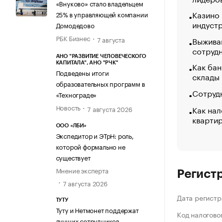
«Внуково» стало владельцем
Казино
25% в управляющей компании
индуст
Домодедово
РБК Бизнес
Выжива
7 августа
сотруд
АНО "РАЗВИТИЕ ЧЕЛОВЕЧЕСКОГО
Как бан
КАПИТАЛА", АНО "РЧК"
Подведены итоги
склады
образовательных программ в
Сотрудн
«Технограде»
Новость
Как нал
7 августа 2026
кварти
ООО «ЛБИ»
Экспедитор и ЭТрН: роль,
которой формально не
существует
Мнение эксперта
Регист
7 августа 2026
Дата регистр
ТУТУ
Туту и Нетмонет поддержат
Код налогово
лучших сотрудников