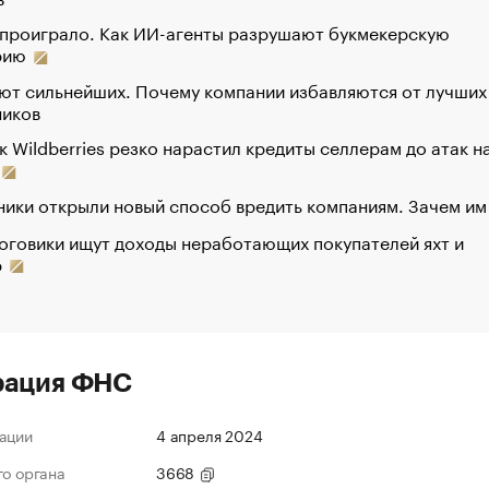
 проиграло. Как ИИ-агенты разрушают букмекерскую
рию
ют сильнейших. Почему компании избавляются от лучших
ников
к Wildberries резко нарастил кредиты селлерам до атак н
ики открыли новый способ вредить компаниям. Зачем им
оговики ищут доходы неработающих покупателей яхт и
р
рация ФНС
ации
4 апреля 2024
го органа
3668