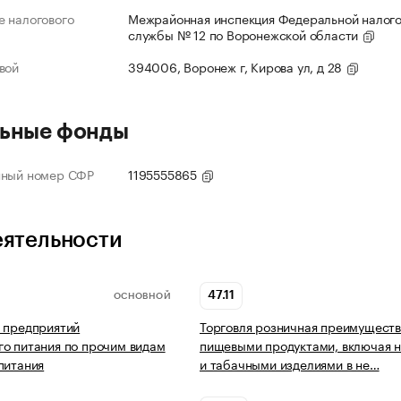
 налогового
Межрайонная инспекция Федеральной налог
службы № 12 по Воронежской области
вой
394006, Воронеж г, Кирова ул, д 28
ьные фонды
нный номер СФР
1195555865
еятельности
47.11
ОСНОВНОЙ
 предприятий
Торговля розничная преимущест
о питания по прочим видам
пищевыми продуктами, включая н
питания
и табачными изделиями в не…