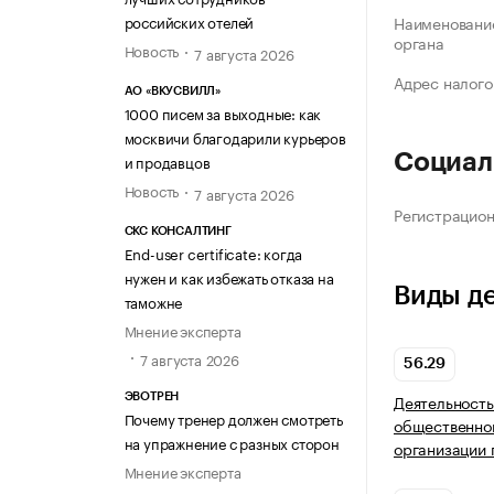
российских отелей
Наименование
органа
Новость
7 августа 2026
Адрес налого
АО «ВКУСВИЛЛ»
1000 писем за выходные: как
москвичи благодарили курьеров
Социал
и продавцов
Новость
7 августа 2026
Регистрацио
СКС КОНСАЛТИНГ
End-user certificate: когда
нужен и как избежать отказа на
Виды д
таможне
Мнение эксперта
7 августа 2026
56.29
Деятельность
ЭВОТРЕН
Почему тренер должен смотреть
общественног
на упражнение с разных сторон
организации 
Мнение эксперта