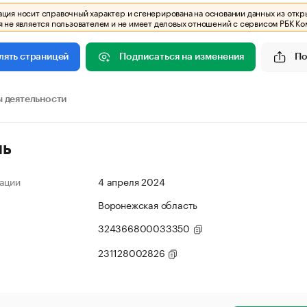
ия носит справочный характер и сгенерирована на основании данных из откр
 не является пользователем и не имеет деловых отношений с сервисом РБК Ко
Подписаться на изменения
По
лять страницей
 деятельности
ль
ации
4 апреля 2024
Воронежская область
324366800033350
231128002826