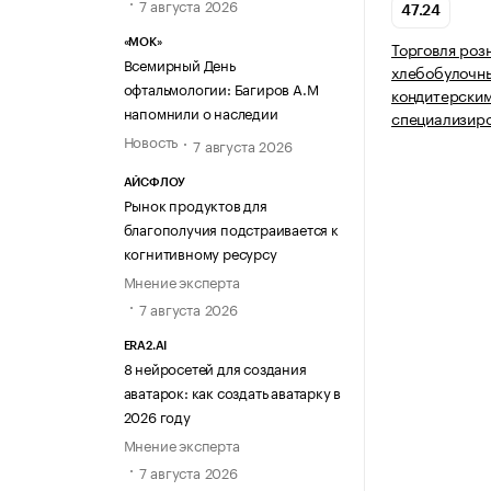
7 августа 2026
47.24
«МОК»
Торговля роз
Всемирный День
хлебобулочн
офтальмологии: Багиров А.М
кондитерским
напомнили о наследии
специализир
Новость
7 августа 2026
АЙСФЛОУ
Рынок продуктов для
благополучия подстраивается к
когнитивному ресурсу
Мнение эксперта
7 августа 2026
ERA2.AI
8 нейросетей для создания
аватарок: как создать аватарку в
2026 году
Мнение эксперта
7 августа 2026