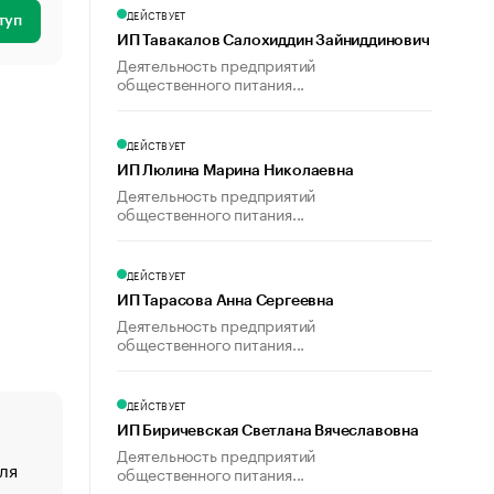
ДЕЙСТВУЕТ
туп
ИП Тавакалов Салохиддин Зайниддинович
Деятельность предприятий
общественного питания...
ДЕЙСТВУЕТ
ИП Люлина Марина Николаевна
Деятельность предприятий
общественного питания...
ДЕЙСТВУЕТ
ИП Тарасова Анна Сергеевна
Деятельность предприятий
общественного питания...
ДЕЙСТВУЕТ
ИП Биричевская Светлана Вячеславовна
Деятельность предприятий
ля
«От спорта тело стареет иначе». Как живет глава ко
общественного питания...
создавшей GTA