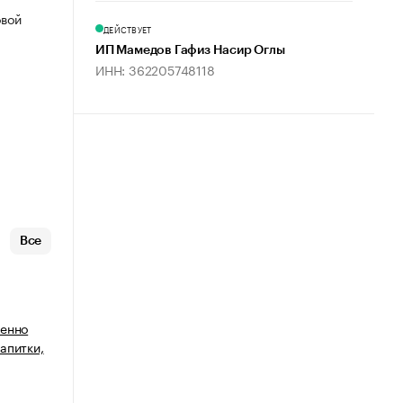
овой
ДЕЙСТВУЕТ
ИП Мамедов Гафиз Насир Оглы
ИНН: 362205748118
Все
венно
апитки,