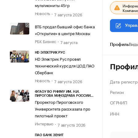
мультиюниты 45гр
Информац
Компания
Новость
7 августа 2026
ВТБ продал бывший офис банка
Управ
«Открытие» в центре Москвы
РБК Бизнес
7 августа
Профиль
Виды
HD ЭЛЕКТРИК РУС
HD Электрик Рус провел
технический курс для ЦОД ПАО
Профи
Сбербанк
Новость
Дата регистр
7 августа 2026
Регион
ФГАОУ ВО РНИМУ ИМ. Н.И.
ПИРОГОВА МИНЗДРАВА РОССИИ
(ПИРОГОВСКИЙ УНИВЕРСИТЕТ)
Проректор Пироговского
ОГРНИП
Университета рассказала про
ИНН
пилотный проект
Интервью
7 августа 2026
ПАО БАНК ЗЕНИТ