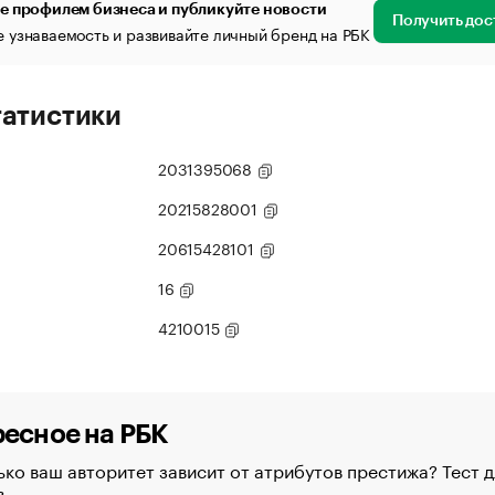
е профилем бизнеса и публикуйте новости
Получить дос
 узнаваемость и развивайте личный бренд на РБК
татистики
2031395068
20215828001
20615428101
16
4210015
есное на РБК
ко ваш авторитет зависит от атрибутов престижа? Тест д
в