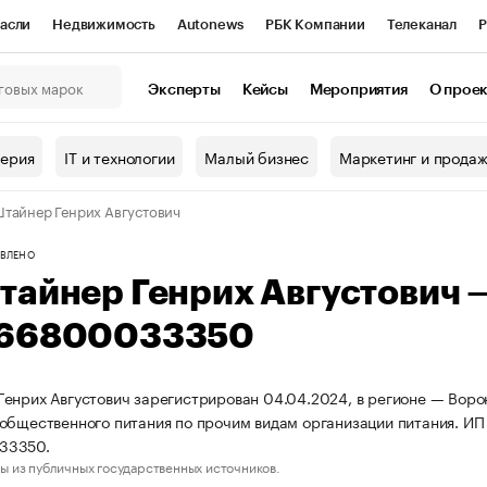
асли
Недвижимость
Autonews
РБК Компании
Телеканал
Р
К Курсы
РБК Life
Тренды
Визионеры
Национальные проекты
Эксперты
Кейсы
Мероприятия
О прое
онный клуб
Исследования
Кредитные рейтинги
Франшизы
Г
терия
IT и технологии
Малый бизнес
Маркетинг и прода
Проверка контрагентов
Политика
Экономика
Бизнес
тайнер Генрих Августович
ы
ВЛЕНО
тайнер Генрих Августович
66800033350
енрих Августович зарегистрирован 04.04.2024, в регионе — Ворон
общественного питания по прочим видам организации питания. И
33350.
ы из публичных государственных источников.