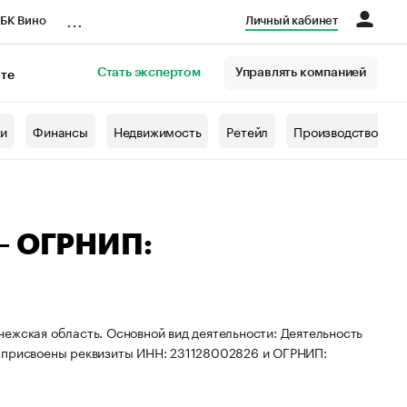
...
БК Вино
Личный кабинет
Стать экспертом
Управлять компанией
кте
азета
жи
Финансы
Недвижимость
Ретейл
Производство
 — ОГРНИП:
ежская область. Основной вид деятельности: Деятельность
П присвоены реквизиты ИНН: 231128002826 и ОГРНИП: